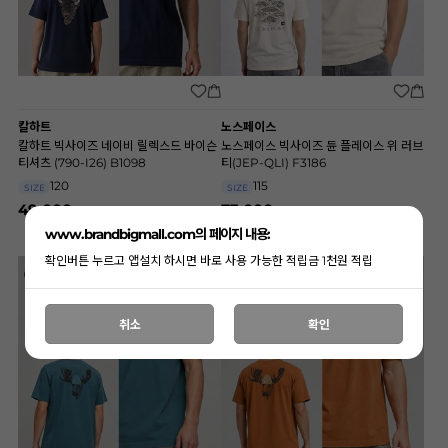
칼하트
노스페이스
칼하트 빅사이즈 네이비 릴렉스드 바이슨
노스페이스 빅사이즈 듄 플레이스 위 러브
티셔츠 (790-I26) B1098
티(JEP-QLI) F3186
120
115
SIZE
SIZE
49,000
73,000
www.brandbigmall.com의 페이지 내용:
확인버튼 누르고 앱설치 하시면 바로 사용 가능한 적립금 1천원 적립
취소
확인