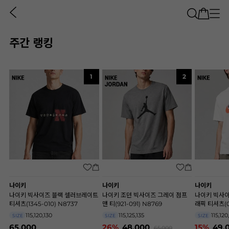
주간 랭킹
1
2
나이키
나이키
나이키
나이키 빅사이즈 블랙 셀러브레이트
나이키 조던 빅사이즈 그레이 점프
나이키 빅사이
티셔츠(1345-010) N8737
맨 티(921-091) N8769
래픽 티셔츠(0
115,120,130
115,125,135
115,120
SIZE
SIZE
SIZE
65,000
26%
48,000
15%
49,
65,000