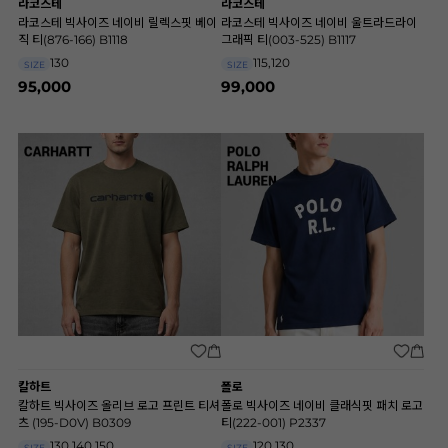
라코스테
라코스테
라코스테 빅사이즈 네이비 릴렉스핏 베이
라코스테 빅사이즈 네이비 울트라드라이
직 티(876-166) B1118
그래픽 티(003-525) B1117
130
115,120
SIZE
SIZE
95,000
99,000
칼하트
폴로
칼하트 빅사이즈 올리브 로고 프린트 티셔
폴로 빅사이즈 네이비 클래식핏 패치 로고
츠 (195-D0V) B0309
티(222-001) P2337
130,140,150
120,130
SIZE
SIZE