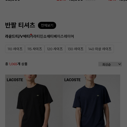
반팔 티셔츠
전체보기
라운드티/V넥티
카라티
민소매티
베이스레이어
110 사이즈
115 사이즈
120 사이즈
130 사이즈
140 이상 사이즈
총
1,065
개 상품