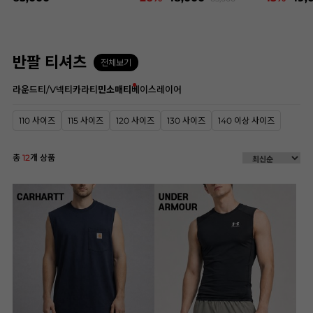
반팔 티셔츠
전체보기
라운드티/V넥티
카라티
민소매티
베이스레이어
110 사이즈
115 사이즈
120 사이즈
130 사이즈
140 이상 사이즈
총
12
개 상품