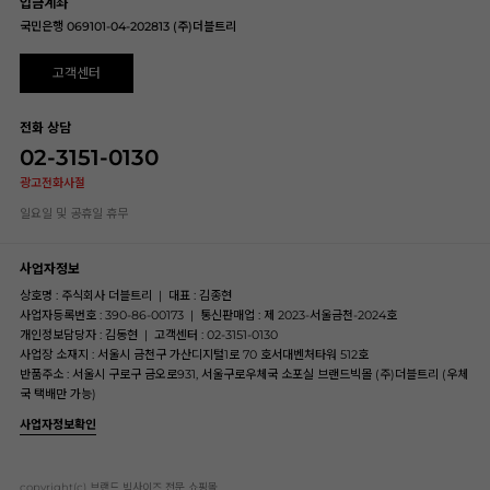
입금계좌
국민은행 069101-04-202813 (주)더블트리
고객센터
전화 상담
02-3151-0130
광고전화사절
일요일 및 공휴일 휴무
사업자정보
상호명 : 주식회사 더블트리
|
대표 : 김종현
사업자등록번호 : 390-86-00173
|
통신판매업 : 제 2023-서울금천-2024호
개인정보담당자 : 김동현
|
고객센터 : 02-3151-0130
사업장 소재지 : 서울시 금천구 가산디지털1로 70 호서대벤처타워 512호
반품주소 : 서울시 구로구 금오로931, 서울구로우체국 소포실 브랜드빅몰 (주)더블트리 (우체
국 택배만 가능)
사업자정보확인
copyright(c) 브랜드 빅사이즈 전문 쇼핑몰