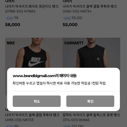
나이키
나이키
나이키 빅사이즈 화이트 프린티드 탱크
나이키 빅사이즈 블랙 클럽 푸투라 탱크
(0788-100) N7883
(1260-010) N8734
115
115,120
SIZE
SIZE
58,000
55,000
www.brandbigmall.com의 페이지 내용:
확인버튼 누르고 앱설치 하시면 바로 사용 가능한 적립금 1천원 적립
취소
확인
나이키
칼하트
나이키 빅사이즈 블랙 클럽 푸투라 탱크
칼하트 빅사이즈 블랙 릴렉스핏 포켓 탱크
(4991-013) N8733
(374-001) B0665
115
120,130
SIZE
SIZE