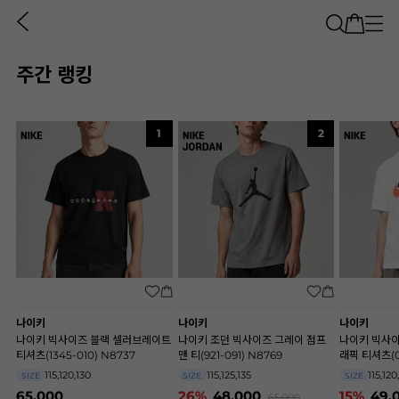
주간 랭킹
1
2
나이키
나이키
나이키
나이키 빅사이즈 블랙 셀러브레이트
나이키 조던 빅사이즈 그레이 점프
나이키 빅사이
티셔츠(1345-010) N8737
맨 티(921-091) N8769
래픽 티셔츠(0
115,120,130
115,125,135
115,120
SIZE
SIZE
SIZE
65,000
26%
48,000
15%
49,
65,000