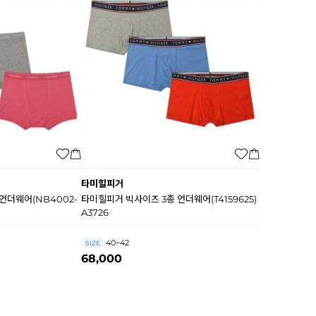
타미힐피거
언더웨어(NB4002-
타미힐피거 빅사이즈 3종 언더웨어(T4159625)
A3726
40~42
SIZE
68,000