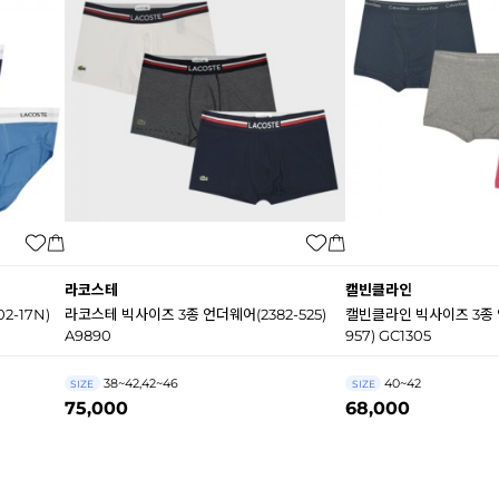
라코스테
캘빈클라인
2-17N)
라코스테 빅사이즈 3종 언더웨어(2382-525)
캘빈클라인 빅사이즈 3종 
A9890
957) GC1305
38~42,42~46
40~42
SIZE
SIZE
75,000
68,000