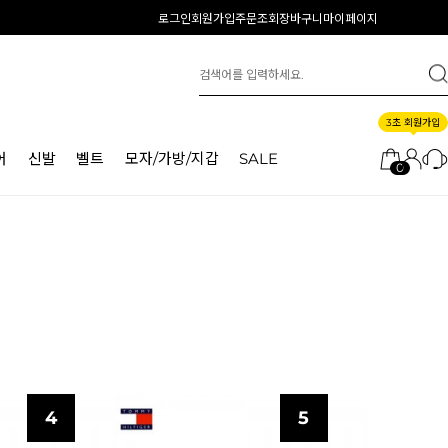
로그인
회원가입
주문조회
장바구니
마이페이지
3초 회원가입
어
신발
벨트
모자/가방/지갑
SALE
0
4
5