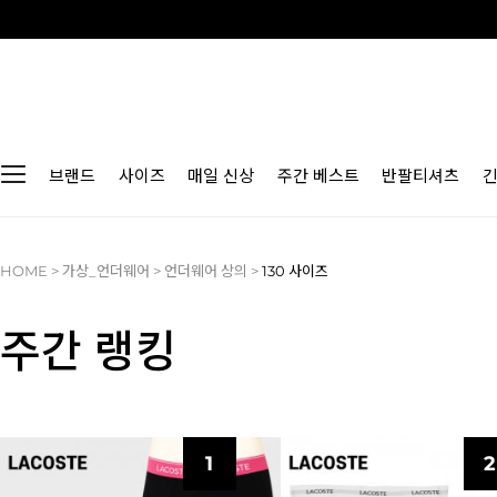
브랜드
사이즈
매일 신상
주간 베스트
반팔티셔츠
HOME
>
가상_언더웨어
>
언더웨어 상의
>
130 사이즈
주간 랭킹
1
2