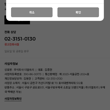
입금계좌
국민은행 069101-04-202813 (주)더블트리
취소
확인
고객센터
전화 상담
02-3151-0130
광고전화사절
일요일 및 공휴일 휴무
사업자정보
상호명 : 주식회사 더블트리
|
대표 : 김종현
사업자등록번호 : 390-86-00173
|
통신판매업 : 제 2023-서울금천-2024호
개인정보담당자 : 김동현
|
고객센터 : 02-3151-0130
사업장 소재지 : 서울시 금천구 가산디지털1로 70 호서대벤처타워 512호
반품주소 : 서울시 구로구 금오로931, 서울구로우체국 소포실 브랜드빅몰 (주)더블트리 (우체
국 택배만 가능)
사업자정보확인