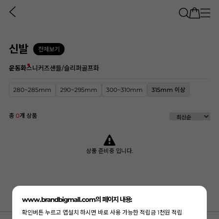
신발
전체보기
운동화
스니커즈
샌들/슬리퍼
골프화
280~285mm
290~295mm
300~310mm
315mm 이상
총
0
개 상품
상품 준비중 입니다.
www.brandbigmall.com의 페이지 내용:
확인버튼 누르고 앱설치 하시면 바로 사용 가능한 적립금 1천원 적립