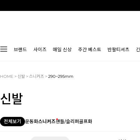
브랜드
사이즈
매일 신상
주간 베스트
반팔티셔츠
HOME
>
신발
>
스니커즈
>
290~295mm
신발
전체보기
운동화
스니커즈
샌들/슬리퍼
골프화