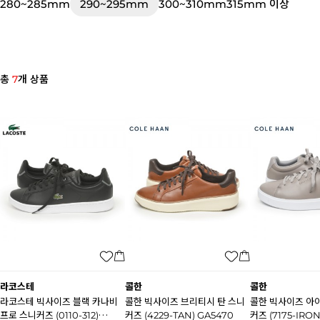
280~285mm
290~295mm
300~310mm
315mm 이상
총
7
개 상품
라코스테
콜한
콜한
라코스테 빅사이즈 블랙 카나비
콜한 빅사이즈 브리티시 탄 스니
콜한 빅사이즈 아
프로 스니커즈 (0110-312)
커즈 (4229-TAN) GA5470
커즈 (7175-IRON