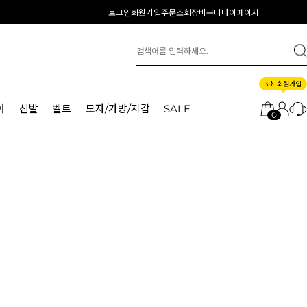
로그인
회원가입
주문조회
장바구니
마이페이지
3초 회원가입
어
신발
벨트
모자/가방/지갑
SALE
0