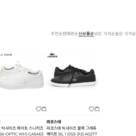
추천순
판매량순
신상품순
낮은 가격순
높은 가격순
한
라코스테
 빅사이즈 화이트 스니커즈
라코스테 빅사이즈 블랙 그레쥬
656-OPTIC WH) GA5463
에이트 BL 1 (053-312) A0277