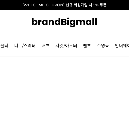
[WELCOME COUPON] 신규 회원가입 시 5% 쿠폰
brandBigmall
긴팔티
니트/스웨터
셔츠
자켓/아우터
팬츠
수영복
언더웨