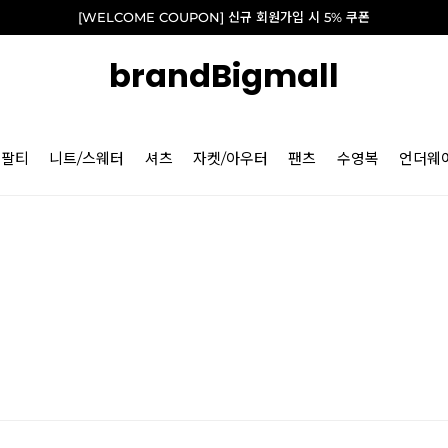
[WELCOME COUPON] 신규 회원가입 시 5% 쿠폰
brandBigmall
긴팔티
니트/스웨터
셔츠
자켓/아우터
팬츠
수영복
언더웨