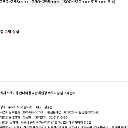
280~285mm
290~295mm
300~310mm
315mm 이상
총
0
개 상품
회사소개
이용안내
이용약관
개인정보처리방침
고객센터
상호 : 주식회사 더블트리
|
대표 : 김종현
사업자등록번호 : 390-86-00173
|
통신판매업 : 제 2023-서울금천-2024호
개인정보담당자 : 김동현
|
고객센터 : 02-3151-0130
사업장 소재지 : 서울시 금천구 가산디지털1로 70 호서대벤처타워 512호
반품주소 : 서울시 구로구 금오로931, 서울구로우체국 소포실 브랜드빅몰 (주)더블트리 (우체국 택배