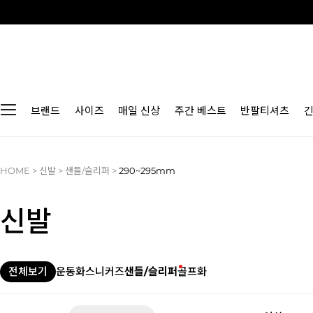
브랜드
사이즈
매일 신상
주간 베스트
반팔티셔츠
HOME
>
신발
>
샌들/슬리퍼
>
290~295mm
신발
전체보기
운동화
스니커즈
샌들/슬리퍼
골프화