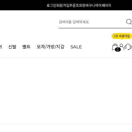
로그인
회원가입
주문조회
장바구니
마이페이지
3초 회원가입
어
신발
벨트
모자/가방/지갑
SALE
0