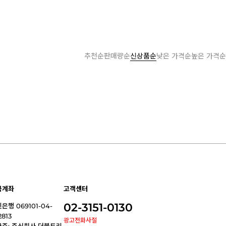
추천순
판매량순
신상품순
낮은 가격순
높은 가격순
금계좌
고객센터
02-3151-0130
은행 069101-04-
2813
광고전화사절
금주: 주식회사 더블트리