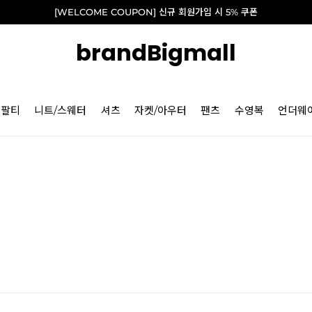
[WELCOME COUPON] 신규 회원가입 시 5% 쿠폰
brandBigmall
긴팔티
니트/스웨터
셔츠
자켓/아우터
팬츠
수영복
언더웨