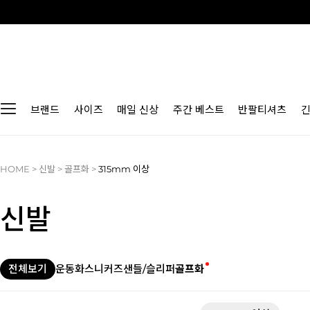
브랜드
사이즈
매일 신상
주간 베스트
반팔티셔츠
HOME
>
신발
>
골프화
>
315mm 이상
신발
전체보기
운동화
스니커즈
샌들/슬리퍼
골프화