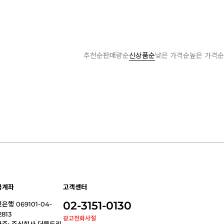
추천순
판매량순
신상품순
낮은 가격순
높은 가격순
금계좌
고객센터
02-3151-0130
은행 069101-04-
2813
광고전화사절
금주: 주식회사 더블트리