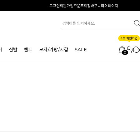
로그인
회원가입
주문조회
장바구니
마이페이지
3초 회원가입
어
신발
벨트
모자/가방/지갑
SALE
0