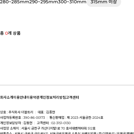
280~285mm
290~295mm
300~310mm
315mm 이상
총
0
개 상품
회사소개
이용안내
이용약관
개인정보처리방침
고객센터
상호 : 주식회사 더블트리
|
대표 : 김종현
사업자등록번호 : 390-86-00173
|
통신판매업 : 제 2023-서울금천-2024호
개인정보담당자 : 김동현
|
고객센터 : 02-3151-0130
사업장 소재지 : 서울시 금천구 가산디지털1로 70 호서대벤처타워 512호
반품주소 : 서울시 구로구 금오로931, 서울구로우체국 소포실 브랜드빅몰 (주)더블트리 (우체국 택배