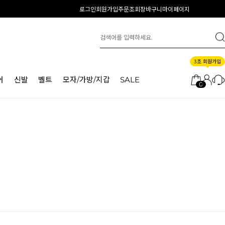
로그인
회원가입
주문조회
장바구니
마이페이지
3초 회원가입
어
신발
벨트
모자/가방/지갑
SALE
0