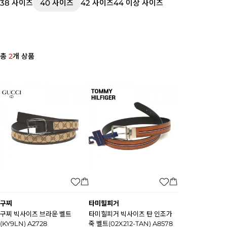
38 사이즈
40 사이즈
42 사이즈
44 이상 사이즈
총
2
개 상품
구찌
타미힐피거
구찌 빅사이즈 브라운 벨트
타미힐피거 빅사이즈 탄 인조가
(KY9LN) A2728
죽 벨트(02X212-TAN) A8578