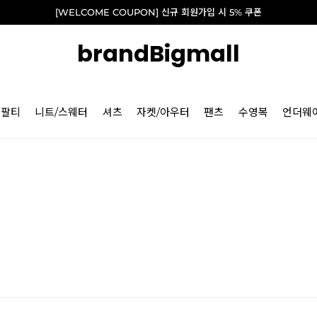
[WELCOME COUPON] 신규 회원가입 시 5% 쿠폰
brandBigmall
긴팔티
니트/스웨터
셔츠
자켓/아우터
팬츠
수영복
언더웨