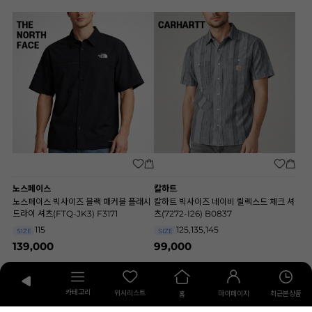
노스페이스
칼하트
노스페이스 빅사이즈 블랙 패커블 플래시
칼하트 빅사이즈 네이비 릴렉스드 체크 셔
드라이 셔츠(FTQ-JK3) F3171
츠(7272-I26) B0837
115
125,135,145
SIZE
SIZE
139,000
99,000
카테고리
위시리스트
최근본상품
마이페이지
홈