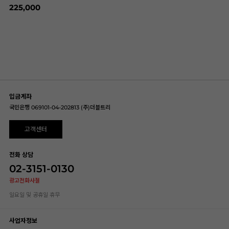
225,000
입금계좌
국민은행 069101-04-202813 (주)더블트리
고객센터
전화 상담
02-3151-0130
광고전화사절
일요일 및 공휴일 휴무
사업자정보