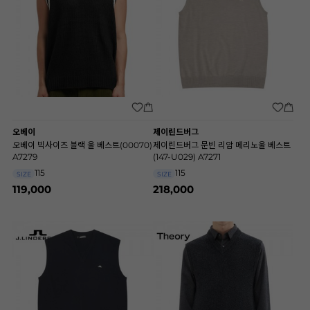
오베이
제이린드버그
오베이 빅사이즈 블랙 울 베스트(00070)
제이린드버그 문빈 리암 메리노울 베스트
A7279
(147-U029) A7271
115
115
SIZE
SIZE
119,000
218,000