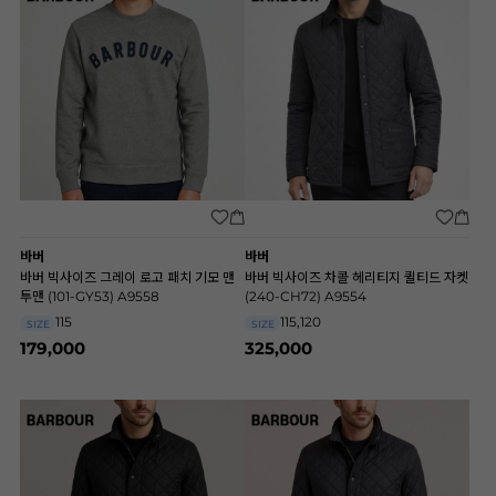
바버
바버
바버 빅사이즈 그레이 로고 패치 기모 맨
바버 빅사이즈 차콜 헤리티지 퀼티드 자켓
투맨 (101-GY53) A9558
(240-CH72) A9554
115
115,120
SIZE
SIZE
179,000
325,000