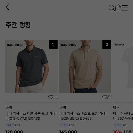
주간 랭킹
1
2
바버
바버
바버
바버 빅사이즈 차콜 자수 로고 카라
바버 빅사이즈 미스트 트림 카라티
바버 빅사이즈
티(012-GY73) B0489
(1529-BE12) B0483
티(367-WH1
120
120
125
SIZE
SIZE
SIZE
128,000
145,000
16%
108