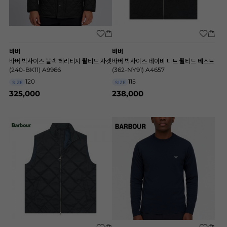
바버
바버
바버 빅사이즈 블랙 헤리티지 퀼티드 자켓
바버 빅사이즈 네이비 니트 퀼티드 베스트
(240-BK11) A9966
(362-NY91) A4657
120
115
SIZE
SIZE
325,000
238,000