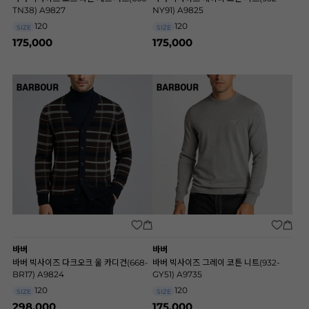
TN38) A9827
NY91) A9825
120
120
SIZE
SIZE
175,000
175,000
바버
바버
바버 빅사이즈 다크오크 울 카디건(668-
바버 빅사이즈 그레이 코튼 니트(932-
BR17) A9824
GY51) A9735
120
120
SIZE
SIZE
298,000
175,000