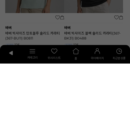
바버
바버
바버 빅사이즈 민트블루 솔리드 카라티
바버 빅사이즈 블랙 솔리드 카라티(367-
(367-BU11) B0811
BK31) B0488
125
125
SIZE
SIZE
Sold Out
Sold Out
카테고리
위시리스트
최근본상품
마이페이지
홈
SOLD
OUT