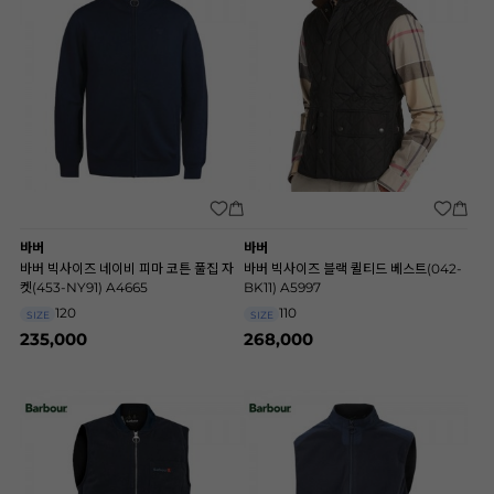
바버
바버
바버 빅사이즈 네이비 피마 코튼 풀집 자
바버 빅사이즈 블랙 퀼티드 베스트(042-
켓(453-NY91) A4665
BK11) A5997
120
110
SIZE
SIZE
235,000
268,000