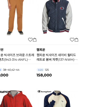
피언
챔피온
온 빅사이즈 브라운 스트레
챔피온 빅사이즈 네이비 퀼티드
팬츠(943-314-ANFL)
레트로 봄버 자켓(137-NWH)
220
A7517
38~40,42~44
125
E
SIZE
,000
158,000