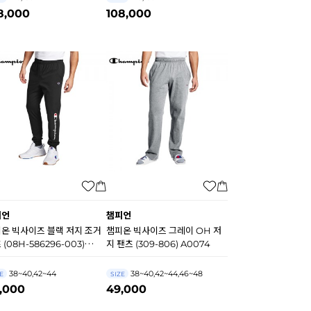
8,000
108,000
피언
챔피언
온 빅사이즈 블랙 저지 조거
챔피온 빅사이즈 그레이 OH 저
 (08H-586296-003)
지 팬츠 (309-806) A0074
23
38~40,42~44
38~40,42~44,46~48
E
SIZE
,000
49,000