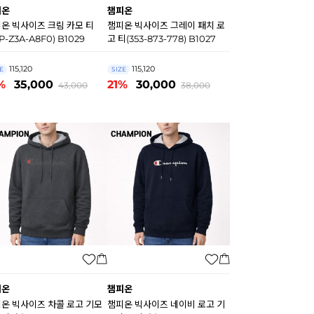
피온
챔피온
온 빅사이즈 크림 카모 티
챔피온 빅사이즈 그레이 패치 로
P-Z3A-A8F0) B1029
고 티(353-873-778) B1027
115,120
115,120
E
SIZE
%
35,000
21%
30,000
43,000
38,000
피온
챔피온
온 빅사이즈 차콜 로고 기모
챔피온 빅사이즈 네이비 로고 기