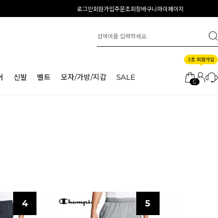
로그인
회원가입
주문조회
장바구니
마이페이지
3초 회원가입
어
신발
벨트
모자/가방/지갑
SALE
0
4
5