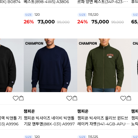
RX) B0874
베스트(898-4W5) A3806
르파 양면 베스트(34P-623-
후드
AX9F) A7951
B0
120
115,120
SIZE
SIZE
SIZ
26%
73,000
24%
75,000
65
99,000
99,000
챔피온
챔피온
챔
블랙 빅앤톨 기
챔피온 빅사이즈 네이비 빅앤톨
챔피온 빅사이즈 올리브 윈드브
챔피
3) A9996
기모 맨투맨(88X-031) A9997
레이커 자켓(941-4GB-APUJ)
노락
A9338
120
115,125
SIZE
SIZE
SIZ