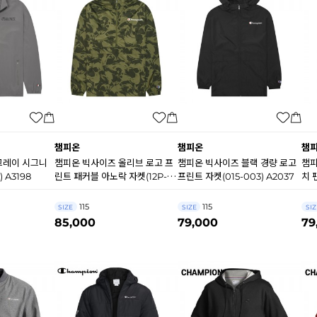
챔피온
챔피온
챔
그레이 시그니
챔피온 빅사이즈 올리브 로고 프
챔피온 빅사이즈 블랙 경량 로고
챔피
 A3198
린트 패커블 아노락 자켓(12P-
프린트 자켓(015-003) A2037
치 
ANUJ) A3094
A8
115
115
SIZE
SIZE
SIZ
85,000
79,000
79