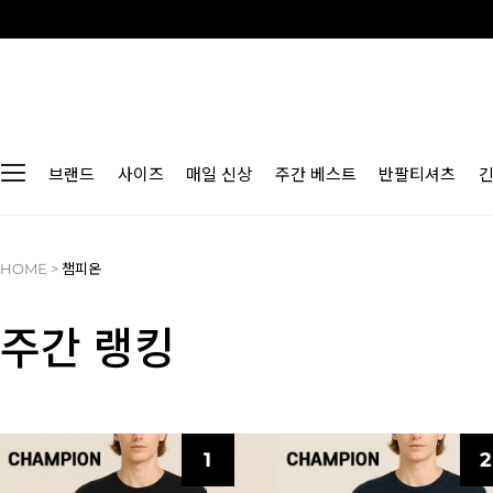
브랜드
사이즈
매일 신상
주간 베스트
반팔티셔츠
HOME
>
챔피온
주간 랭킹
1
2