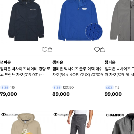
챔피온
챔피온
챔피온
챔피온 빅사이즈 네이비 경량 로
챔피온 빅사이즈 블루 어택 메쉬
챔피온 빅사이즈 
고 프린트 자켓(015-031)
자켓(544-4OB-GUX) A7309
처 자켓(329-9LM)
HA4218
115
120,130
115
SIZE
SIZE
SIZE
79,000
89,000
99,000