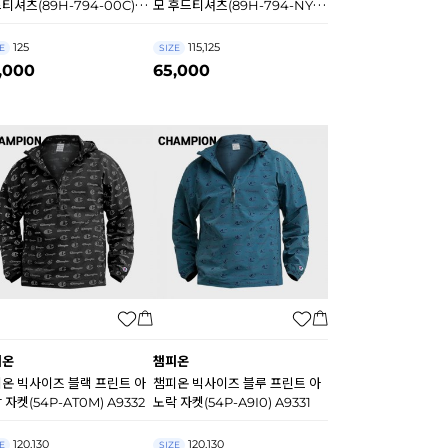
티셔츠(89H-794-00C)
모 후드티셔츠(89H-794-NYC)
210
B0209
125
115,125
E
SIZE
,000
65,000
피온
챔피온
온 빅사이즈 블랙 프린트 아
챔피온 빅사이즈 블루 프린트 아
 자켓(54P-AT0M) A9332
노락 자켓(54P-A9I0) A9331
120,130
120,130
E
SIZE