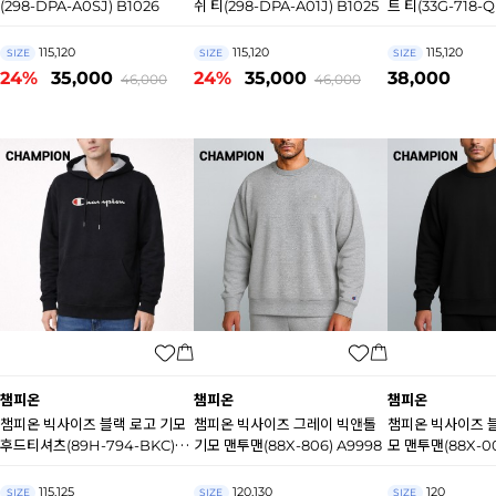
(298-DPA-A0SJ) B1026
쉬 티(298-DPA-A01J) B1025
트 티(33G-718-Q
115,120
115,120
115,120
SIZE
SIZE
SIZE
24%
35,000
24%
35,000
38,000
46,000
46,000
챔피온
챔피온
챔피온
챔피온 빅사이즈 블랙 로고 기모
챔피온 빅사이즈 그레이 빅앤톨
챔피온 빅사이즈 
후드티셔츠(89H-794-BKC)
기모 맨투맨(88X-806) A9998
모 맨투맨(88X-00
B0208
115,125
120,130
120
SIZE
SIZE
SIZE