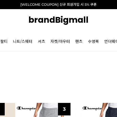
[WELCOME COUPON] 신규 회원가입 시 5% 쿠폰
brandBigmall
긴팔티
니트/스웨터
셔츠
자켓/아우터
팬츠
수영복
언더웨
3