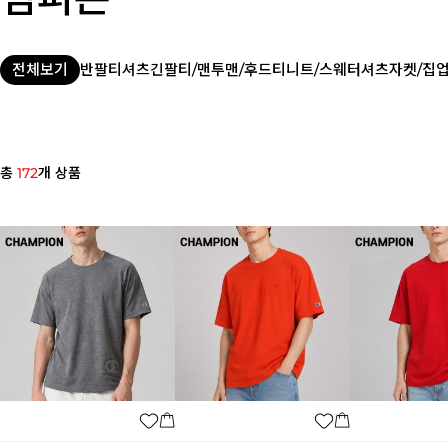
전체보기
반팔티셔츠
긴팔티/맨투맨/후드티
니트/스웨터
셔츠
자켓/집
총
172
개 상품