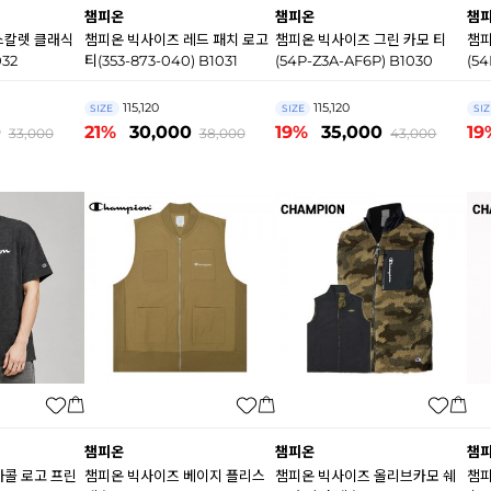
챔피온
챔피온
챔
스칼렛 클래식
챔피온 빅사이즈 레드 패치 로고
챔피온 빅사이즈 그린 카모 티
챔피
032
티(353-873-040) B1031
(54P-Z3A-AF6P) B1030
(54
115,120
115,120
SIZE
SIZE
SIZ
0
21%
30,000
19%
35,000
19
33,000
38,000
43,000
챔피온
챔피온
챔
차콜 로고 프린
챔피온 빅사이즈 베이지 플리스
챔피온 빅사이즈 올리브카모 쉐
챔피