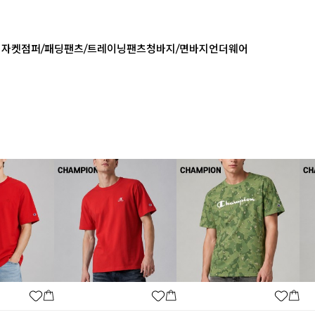
업자켓
점퍼/패딩
팬츠/트레이닝팬츠
청바지/면바지
언더웨어