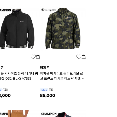
피온
챔피온
온 빅사이즈 블랙 레가타 봄
챔피온 빅사이즈 올리브카모 로
자켓(032-BLK) A7533
고 프린트 패커블 아노락 자켓
(12P-549369-AWJM)
GA4305
130
115
E
SIZE
8,000
85,000