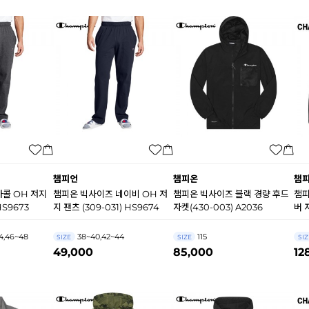
챔피언
챔피온
챔
콜 OH 저지
챔피온 빅사이즈 네이비 OH 저
챔피온 빅사이즈 블랙 경량 후드
챔피
HS9673
지 팬츠 (309-031) HS9674
자켓(430-003) A2036
버 
4,46~48
38~40,42~44
115
SIZE
SIZE
SIZ
49,000
85,000
12