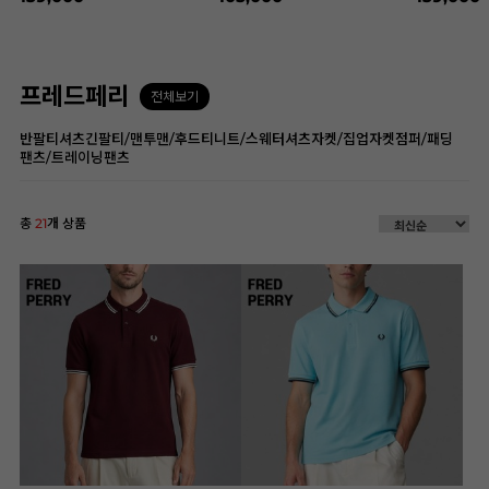
프레드페리
전체보기
반팔티셔츠
긴팔티/맨투맨/후드티
니트/스웨터
셔츠
자켓/집업자켓
점퍼/패딩
팬츠/트레이닝팬츠
총
21
개 상품