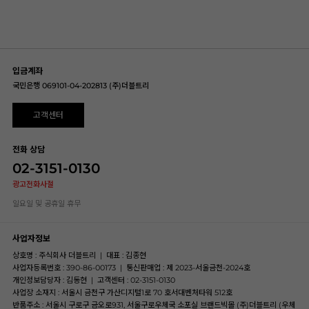
입금계좌
국민은행 069101-04-202813 (주)더블트리
고객센터
전화 상담
02-3151-0130
광고전화사절
일요일 및 공휴일 휴무
사업자정보
상호명 : 주식회사 더블트리
|
대표 : 김종현
사업자등록번호 : 390-86-00173
|
통신판매업 : 제 2023-서울금천-2024호
개인정보담당자 : 김동현
|
고객센터 : 02-3151-0130
사업장 소재지 : 서울시 금천구 가산디지털1로 70 호서대벤처타워 512호
반품주소 : 서울시 구로구 금오로931, 서울구로우체국 소포실 브랜드빅몰 (주)더블트리 (우체