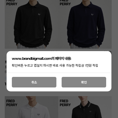
www.brandbigmall.com의 페이지 내용:
프레드페리
프레드페리
확인버튼 누르고 앱설치 하시면 바로 사용 가능한 적립금 1천원 적립
프레드페리 빅사이즈 블랙 로고 카라티
프레드페리 빅사이즈 네이비 로고 카라티
(006-350) B0458
(006-608) B0457
115,120
115,120
SIZE
SIZE
취소
확인
169,000
169,000