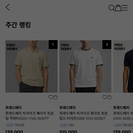
주간 랭킹
1
2
프레드페리
프레드페리
프레드페리
프레드페리 빅사이즈 베이지 트윈
프레드페리 빅사이즈 화이트 트윈
프레드페리 
팁 카라티(600-Y56) B0677
팁드 티셔츠(588-100) B0657
(000-608)
115,125
130
115,120
SIZE
SIZE
SIZE
139,000
105,000
139,000