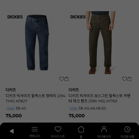
디키즈
디키즈
디키즈 빅사이즈 릴렉스핏 청바지 (294-
디키즈 빅사이즈 모스그린 릴렉스핏 카펜
THK) A7827
터 워크 팬츠 (39R-MS) A7763
38,40
38,40,46,48,50
SIZE
SIZE
75,000
75,000
카테고리
위시리스트
최근본상품
마이페이지
홈