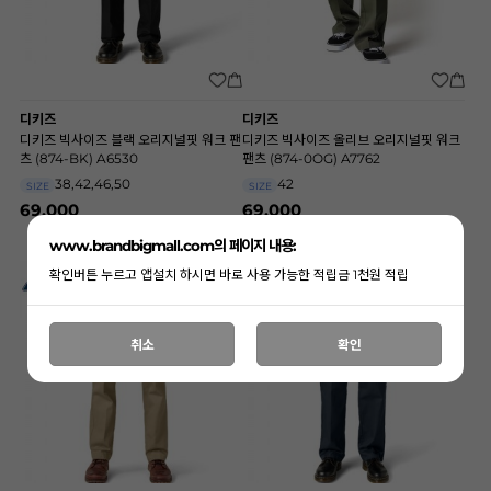
디키즈
디키즈
디키즈 빅사이즈 블랙 오리지널핏 워크 팬
디키즈 빅사이즈 올리브 오리지널핏 워크
츠 (874-BK) A6530
팬츠 (874-0OG) A7762
38,42,46,50
42
SIZE
SIZE
69,000
69,000
www.brandbigmall.com의 페이지 내용:
확인버튼 누르고 앱설치 하시면 바로 사용 가능한 적립금 1천원 적립
취소
확인