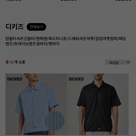
디키즈
전체보기
반팔티셔츠
긴팔티/맨투맨/후드티
니트/스웨터
셔츠
자켓/집업자켓
점퍼/패딩
팬츠/트레이닝팬츠
청바지/면바지
총
90
개 상품