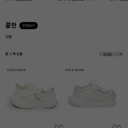
콜한
전체보기
신발
총
12
개 상품