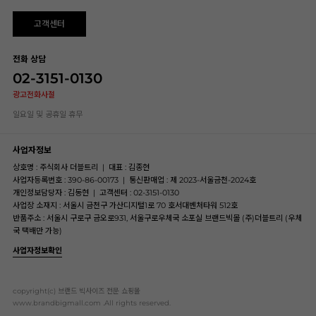
고객센터
전화 상담
02-3151-0130
광고전화사절
일요일 및 공휴일 휴무
사업자정보
상호명 : 주식회사 더블트리
|
대표 : 김종현
사업자등록번호 : 390-86-00173
|
통신판매업 : 제 2023-서울금천-2024호
개인정보담당자 : 김동현
|
고객센터 : 02-3151-0130
사업장 소재지 : 서울시 금천구 가산디지털1로 70 호서대벤처타워 512호
반품주소 : 서울시 구로구 금오로931, 서울구로우체국 소포실 브랜드빅몰 (주)더블트리 (우체
국 택배만 가능)
사업자정보확인
copyright(c) 브랜드 빅사이즈 전문 쇼핑몰
www.brandbigmall.com .All rights reserved.