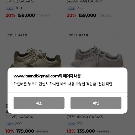
OPTIC) GA5469
(4229-TAN) GA5470
300
295
SIZE
SIZE
20%
159,000
20%
159,000
198,000
198,000
www.brandbigmall.com의 페이지 내용:
확인버튼 누르고 앱설치 하시면 바로 사용 가능한 적립금 1천원 적립
취소
확인
콜한
콜한
콜한 빅사이즈 도브 스니커즈 (6990-
콜한 빅사이즈 아이언스톤 스니커즈
DOVE) GA5464
(7175-IRON) GA5465
290
295
SIZE
SIZE
18%
179,000
18%
135,000
219,000
165,000