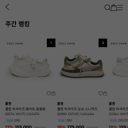
주간 랭킹
1
2
콜한
콜한
콜한
콜한 빅사이즈 화이트 운동화
콜한 빅사이즈 도브 스니커즈
콜한 빅사이즈
(6574-WHT) GA5474
(6990-DOVE) GA5464
(2584-WHT
290
290
295,31
SIZE
SIZE
SIZE
17%
155,000
18%
179,000
18%
159
189,000
219,000