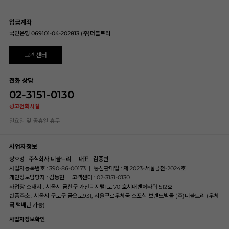
입금계좌
국민은행 069101-04-202813 (주)더블트리
고객센터
전화 상담
02-3151-0130
광고전화사절
일요일 및 공휴일 휴무
사업자정보
상호명 : 주식회사 더블트리
|
대표 : 김종현
사업자등록번호 : 390-86-00173
|
통신판매업 : 제 2023-서울금천-2024호
개인정보담당자 : 김동현
|
고객센터 : 02-3151-0130
사업장 소재지 : 서울시 금천구 가산디지털1로 70 호서대벤처타워 512호
반품주소 : 서울시 구로구 금오로931, 서울구로우체국 소포실 브랜드빅몰 (주)더블트리 (우체
국 택배만 가능)
사업자정보확인