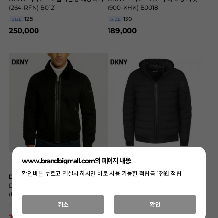
(264-RFN) B0121
(900-KHK) B0018
125
130
SIZE
SIZE
250,000
189,000
www.brandbigmall.com의 페이지 내용:
확인버튼 누르고 앱설치 하시면 바로 사용 가능한 적립금 1천원 적립
DKNY
DKNY
DKNY 빅사이즈 블랙 쉐르파 봄버 자켓
DKNY 빅사이즈 블랙 스트레치 푸퍼 패
(846-BLK) A9999
딩 자켓 (651-BLK) A8061
취소
확인
115,120
115
SIZE
SIZE
20%
179,000
26%
139,000
225,000
189,000