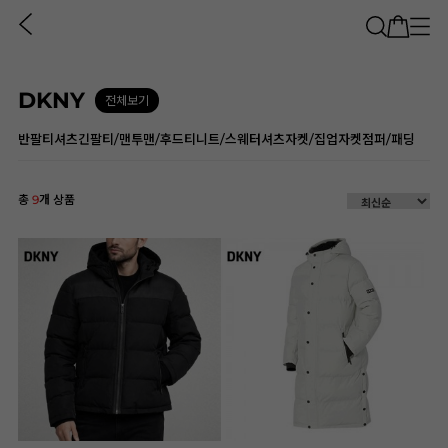
DKNY
전체보기
반팔티셔츠
긴팔티/맨투맨/후드티
니트/스웨터
셔츠
자켓/집업자켓
점퍼/패딩
총
9
개 상품