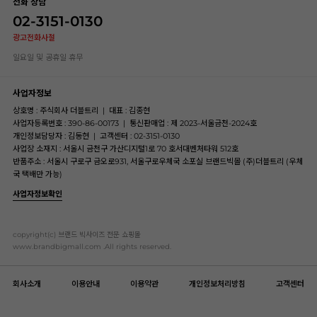
전화 상담
02-3151-0130
광고전화사절
일요일 및 공휴일 휴무
사업자정보
상호명 : 주식회사 더블트리
|
대표 : 김종현
사업자등록번호 : 390-86-00173
|
통신판매업 : 제 2023-서울금천-2024호
개인정보담당자 : 김동현
|
고객센터 : 02-3151-0130
사업장 소재지 : 서울시 금천구 가산디지털1로 70 호서대벤처타워 512호
반품주소 : 서울시 구로구 금오로931, 서울구로우체국 소포실 브랜드빅몰 (주)더블트리 (우체
국 택배만 가능)
사업자정보확인
copyright(c) 브랜드 빅사이즈 전문 쇼핑몰
www.brandbigmall.com .All rights reserved.
회사소개
이용안내
이용약관
개인정보처리방침
고객센터