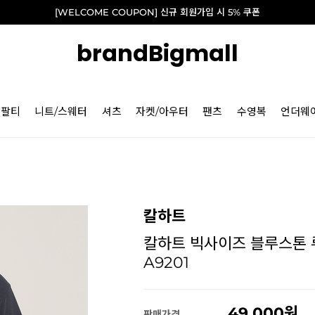
[WELCOME COUPON] 신규 회원가입 시 5% 쿠폰
brandBigmall
긴팔티
니트/스웨터
셔츠
자켓/아우터
팬츠
수영복
언더웨
칼하트
칼하트 빅사이즈 블루스톤 루
A9201
49,000
판매가격