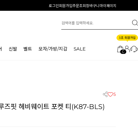
로그인
회원가입
주문조회
장바구니
마이페이지
3초 회원가입
어
신발
벨트
모자/가방/지갑
SALE
0
5
즈핏 헤비웨이트 포켓 티(K87-BLS)