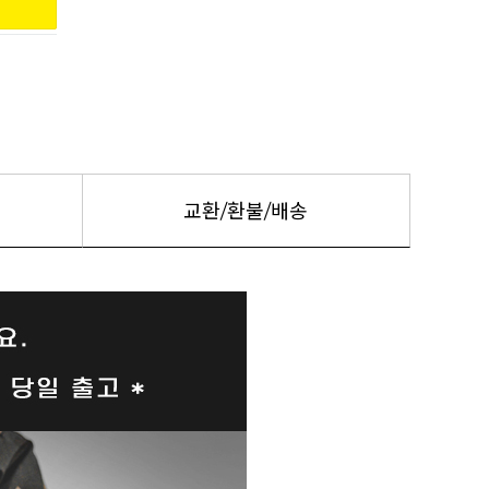
교환/환불/배송