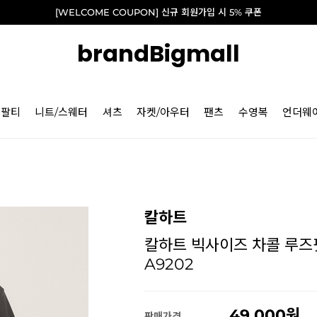
[WELCOME COUPON] 신규 회원가입 시 5% 쿠폰
brandBigmall
긴팔티
니트/스웨터
셔츠
자켓/아우터
팬츠
수영복
언더웨
칼하트
칼하트 빅사이즈 차콜 루즈핏
A9202
49,000
판매가격