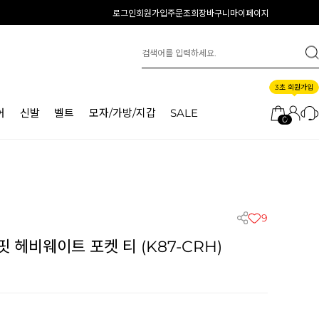
로그인
회원가입
주문조회
장바구니
마이페이지
3초 회원가입
어
신발
벨트
모자/가방/지갑
SALE
0
9
 헤비웨이트 포켓 티 (K87-CRH)