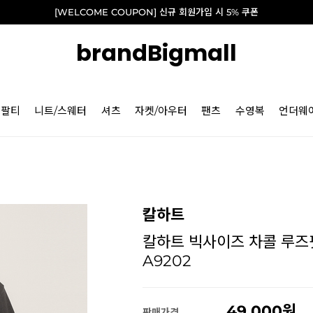
[WELCOME COUPON] 신규 회원가입 시 5% 쿠폰
brandBigmall
긴팔티
니트/스웨터
셔츠
자켓/아우터
팬츠
수영복
언더웨
칼하트
칼하트 빅사이즈 차콜 루즈핏
A9202
49,000
판매가격