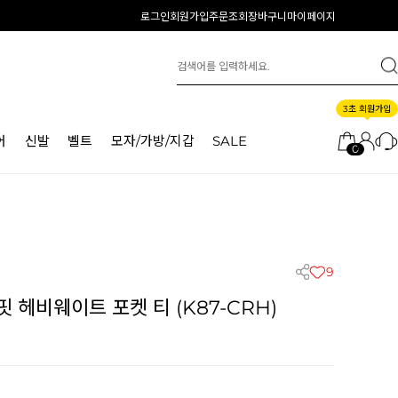
로그인
회원가입
주문조회
장바구니
마이페이지
3초 회원가입
어
신발
벨트
모자/가방/지갑
SALE
0
9
 헤비웨이트 포켓 티 (K87-CRH)