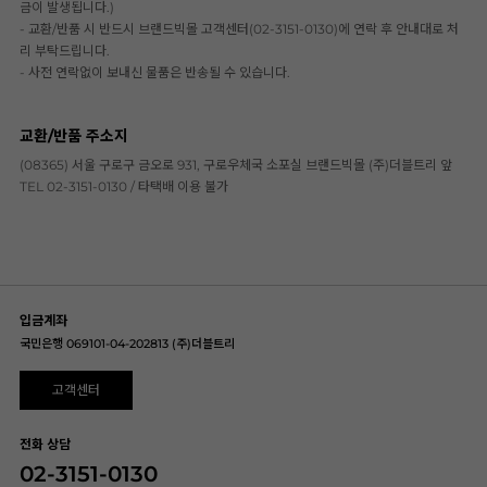
금이 발생됩니다.)
- 교환/반품 시 반드시 브랜드빅몰 고객센터(02-3151-0130)에 연락 후 안내대로 처
리 부탁드립니다.
- 사전 연락없이 보내신 물품은 반송될 수 있습니다.
교환/반품 주소지
(08365) 서울 구로구 금오로 931, 구로우체국 소포실 브랜드빅몰 (주)더블트리 앞
TEL 02-3151-0130 / 타택배 이용 불가
입금계좌
국민은행 069101-04-202813 (주)더블트리
고객센터
전화 상담
02-3151-0130