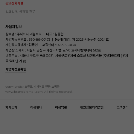
광고전화사절
일요일 및 공휴일 휴무
사업자정보
상호명 : 주식회사 더블트리
|
대표 : 김종현
사업자등록번호 : 390-86-00173
|
통신판매업 : 제 2023-서울금천-2024호
개인정보담당자 : 김동현
|
고객센터 : 02-3151-0130
사업장 소재지 : 서울시 금천구 가산디지털1로 70 호서대벤처타워 512호
반품주소 : 서울시 구로구 금오로931, 서울구로우체국 소포실 브랜드빅몰 (주)더블트리 (우체
국 택배만 가능)
사업자정보확인
copyright(c) 브랜드 빅사이즈 전문 쇼핑몰
www.brandbigmall.com .All rights reserved.
회사소개
이용안내
이용약관
개인정보처리방침
고객센터