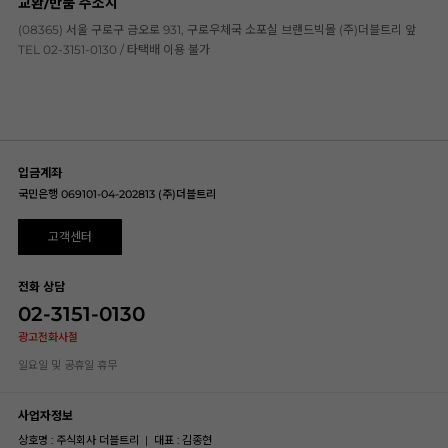
교환/반품 주소지
(08365) 서울 구로구 금오로 931, 구로우체국 소포실 브랜드빅몰 (주)더블트리 앞
TEL 02-3151-0130 / 타택배 이용 불가
입금계좌
국민은행 069101-04-202813 (주)더블트리
고객센터
전화 상담
02-3151-0130
광고전화사절
일요일 및 공휴일 휴무
사업자정보
상호명 : 주식회사 더블트리
|
대표 : 김종현