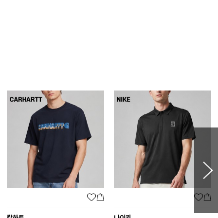
칼하트
나이키