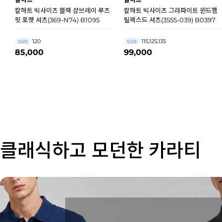
칼하트 빅사이즈 블랙 샴브레이 루즈
칼하트 빅사이즈 그라파이트 윈드햄
핏 포켓 셔츠(369-N74) B1095
릴렉스드 셔츠(3555-039) B0397
120
115,125,135
SIZE
SIZE
85,000
99,000
클래식하고 모던한 카라티