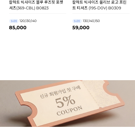
칼하트 빅사이즈 블루 루즈핏 포켓
칼하트 빅사이즈 올리브 로고 프린
셔츠(369-CBL) B0823
트 티셔츠 (195-D0V) B0309
120,130,140
130,140,150
SIZE
SIZE
85,000
59,000