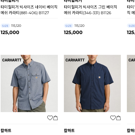
타미힐피거
타미힐피거
타미
타미힐피거 빅사이즈 네이비 베이직
타미힐피거 빅사이즈 그린 베이직
타미
메쉬 카라티(881-406) B1127
메쉬 카라티(346-331) B1126
직 메
115,120
115,120
SIZE
SIZE
SIZE
125,000
125,000
125
칼하트
칼하트
칼하