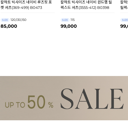
칼하트 빅사이즈 네이비 루즈핏 포
칼하트 빅사이즈 네이비 윈드햄 릴
칼하
켓 셔츠(369-499) B0473
렉스드 셔츠(3555-412) B0398
릴렉스
120,130,150
115
SIZE
SIZE
SIZE
85,000
99,000
99