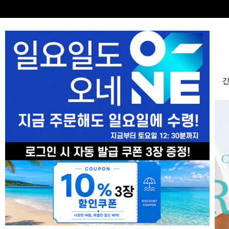
브랜드
사이즈
매일 신상
주간 베스트
반팔티셔츠