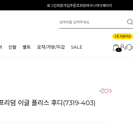
로그인
회원가입
주문조회
장바구니
마이페이지
3초 회원가입
어
신발
벨트
모자/가방/지갑
SALE
0
3
리덤 이글 플리스 후디(7319-403)