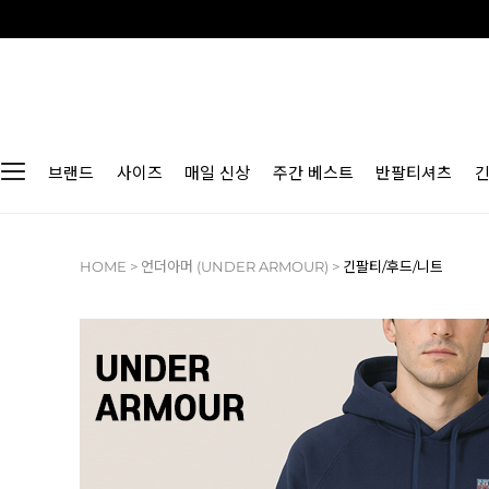
브랜드
사이즈
매일 신상
주간 베스트
반팔티셔츠
HOME
>
언더아머 (UNDER ARMOUR)
>
긴팔티/후드/니트