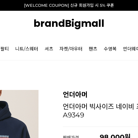
[WELCOME COUPON] 신규 회원가입 시 5% 쿠폰
brandBigmall
긴팔티
니트/스웨터
셔츠
자켓/아우터
팬츠
수영복
언더웨
언더아머
언더아머 빅사이즈 네이비 프
A9349
98,000
판매가격