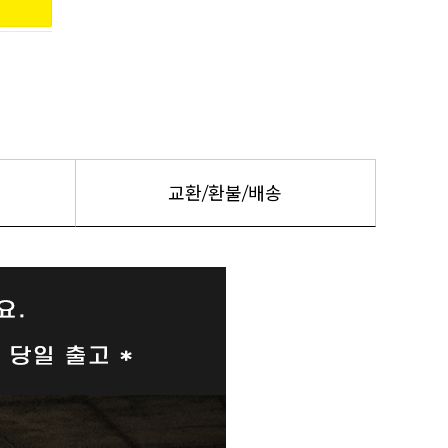
교환/환불/배송