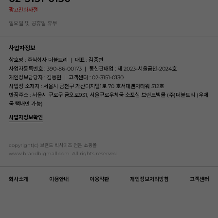
광고전화사절
일요일 및 공휴일 휴무
사업자정보
상호명 : 주식회사 더블트리
|
대표 : 김종현
사업자등록번호 : 390-86-00173
|
통신판매업 : 제 2023-서울금천-2024호
개인정보담당자 : 김동현
|
고객센터 : 02-3151-0130
사업장 소재지 : 서울시 금천구 가산디지털1로 70 호서대벤처타워 512호
반품주소 : 서울시 구로구 금오로931, 서울구로우체국 소포실 브랜드빅몰 (주)더블트리 (우체
국 택배만 가능)
사업자정보확인
copyright(c) 브랜드 빅사이즈 전문 쇼핑몰
www.brandbigmall.com .All rights reserved.
회사소개
이용안내
이용약관
개인정보처리방침
고객센터