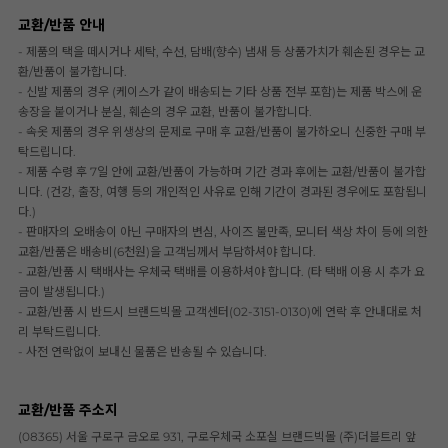
교환/반품 안내
- 제품의 택을 떼시거나 세탁, 수선, 담배(향수) 냄새 등 상품가치가 훼손된 경우는 교
환/반품이 불가합니다.
- 신발 제품의 경우 (케이스가 같이 배송되는 기타 상품 전부 포함)는 제품 박스에 운
송장을 붙이거나 분실, 훼손의 경우 교환, 반품이 불가합니다.
- 속옷 제품의 경우 위생상의 문제로 구매 후 교환/반품이 불가하오니 신중한 구매 부
탁드립니다.
- 제품 수령 후 7일 안에 교환/반품이 가능하며 기간 경과 후에는 교환/반품이 불가합
니다. (건강, 출장, 여행 등의 개인적인 사유로 인해 기간이 경과된 경우에도 포함됩니
다.)
- 판매자의 오배송이 아닌 구매자의 변심, 사이즈 불만족, 모니터 색상 차이 등에 의한
교환/반품은 배송비(6천원)을 고객님께서 부담하셔야 합니다.
- 교환/반품 시 택배사는 우체국 택배를 이용하셔야 합니다. (타 택배 이용 시 추가 요
금이 발생됩니다.)
- 교환/반품 시 반드시 브랜드빅몰 고객센터(02-3151-0130)에 연락 후 안내대로 처
리 부탁드립니다.
- 사전 연락없이 보내신 물품은 반송될 수 있습니다.
교환/반품 주소지
(08365) 서울 구로구 금오로 931, 구로우체국 소포실 브랜드빅몰 (주)더블트리 앞