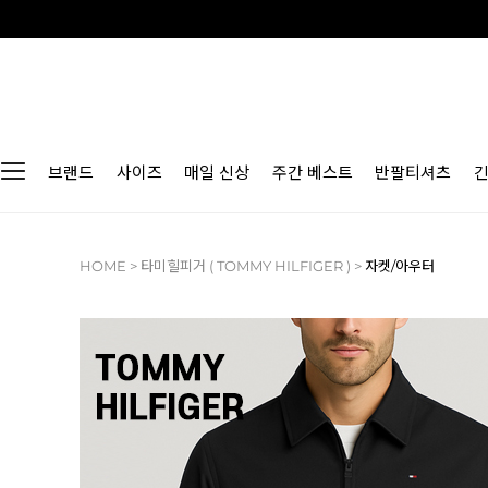
브랜드
사이즈
매일 신상
주간 베스트
반팔티셔츠
HOME
>
타미힐피거 ( TOMMY HILFIGER )
>
자켓/아우터