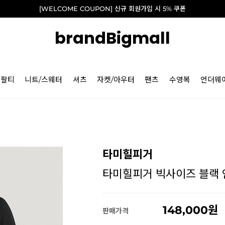
[WELCOME COUPON] 신규 회원가입 시 5% 쿠폰
brandBigmall
긴팔티
니트/스웨터
셔츠
자켓/아우터
팬츠
수영복
언더웨
타미힐피거
타미힐피거 빅사이즈 블랙 인
148,000
판매가격