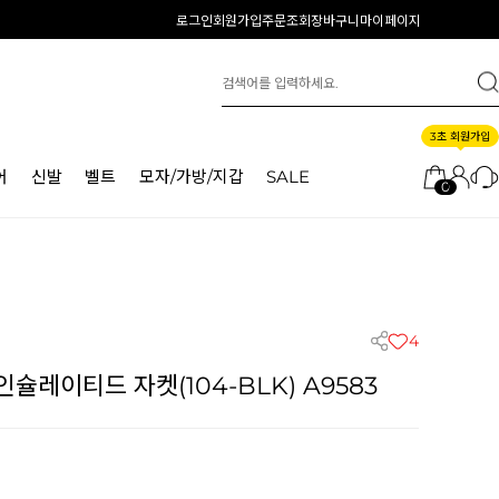
로그인
회원가입
주문조회
장바구니
마이페이지
3초 회원가입
어
신발
벨트
모자/가방/지갑
SALE
0
4
슐레이티드 자켓(104-BLK) A9583