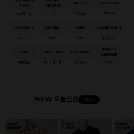
THE NORTH
UNDER
TH
LACOSTE
COLUMBIA
FACE
ARMOUR
노스페이스
언더아머
라코스테
컬럼비아
노
PATAGONIA
DICKIES
OBEY
CALVIN KLEIN
J.L
파타고니아
디키즈
오베이
캘빈클라인
제
TOMMY
LEVI'S
J.LINDEBERG
CALLAWAY
PAT
HILFIGER
리바이스
제이린드버그
캘러웨이
타미힐피거
파
NEW 오늘신상