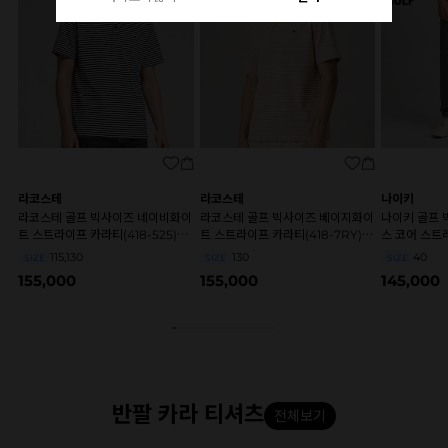
라코스테
라코스테
나이키
라코스테 골프 빅사이즈 네이비화이
라코스테 골프 빅사이즈 베이지화이
나이키 골프 
트 스트라이프 카라티(418-525)
트 스트라이프 카라티(418-7RY)
스 코어 스트레
B0983
B0982
N8849
115,130
130
40
SIZE
SIZE
SIZE
155,000
155,000
145,000
반팔 카라 티셔츠