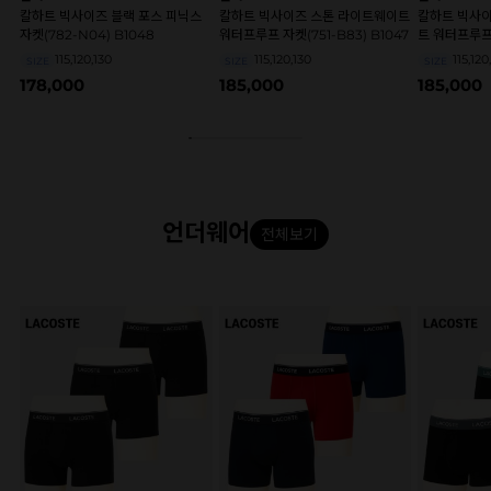
칼하트 빅사이즈 블랙 포스 피닉스
칼하트 빅사이즈 스톤 라이트웨이트
칼하트 빅사
자켓(782-N04) B1048
워터프루프 자켓(751-B83) B1047
트 워터프루프 
B1046
115,120,130
115,120,130
115,120
SIZE
SIZE
SIZE
178,000
185,000
185,000
언더웨어