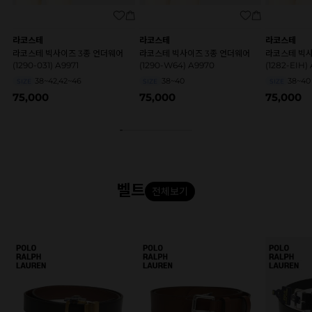
라코스테
라코스테
라코스테
라코스테 빅사이즈 3종 언더웨어
라코스테 빅사이즈 3종 언더웨어
라코스테 빅사
(1290-031) A9971
(1290-W64) A9970
(1282-EIH)
38~42,42~46
38~40
38~40
SIZE
SIZE
SIZE
75,000
75,000
75,000
벨트