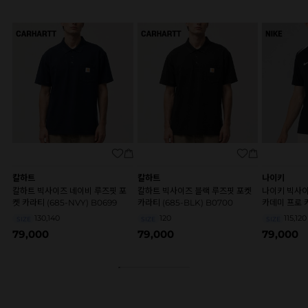
칼하트
칼하트
나이키
칼하트 빅사이즈 네이비 루즈핏 포
칼하트 빅사이즈 블랙 루즈핏 포켓
나이키 빅사이
켓 카라티 (685-NVY) B0699
카라티 (685-BLK) B0700
카데미 프로 카
N8923
130,140
120
115,120
SIZE
SIZE
SIZE
79,000
79,000
79,000