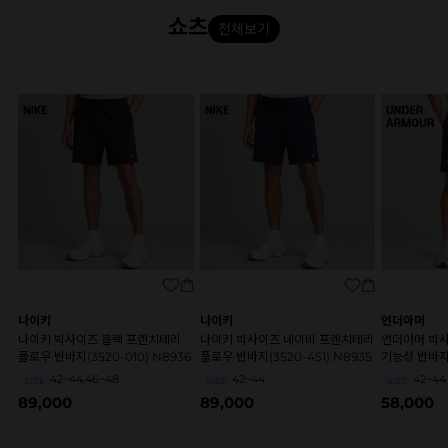
쇼츠
나이키
나이키
언더아머
나이키 빅사이즈 블랙 프렌치테리
나이키 빅사이즈 네이비 프렌치테리
언더아머 빅사
플로우 반바지(3520-010) N8936
플로우 반바지(3520-451) N8935
기능성 반바지(
42~44,46~48
42~44
42~44
SIZE
SIZE
SIZE
89,000
89,000
58,000