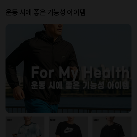
운동 시에 좋은 기능성 아이템