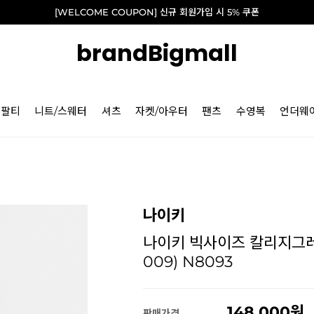
[WELCOME COUPON] 신규 회원가입 시 5% 쿠폰
brandBigmall
긴팔티
니트/스웨터
셔츠
자켓/아우터
팬츠
수영복
언더웨
나이키
나이키 빅사이즈 칼리지그레이
009) N8093
148,000
판매가격