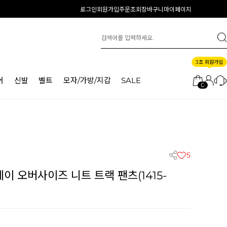
로그인
회원가입
주문조회
장바구니
마이페이지
3초 회원가입
어
신발
벨트
모자/가방/지갑
SALE
0
5
 오버사이즈 니트 트랙 팬츠(1415-