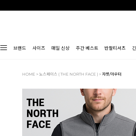
브랜드
사이즈
매일 신상
주간 베스트
반팔티셔츠
HOME
>
노스페이스 ( THE NORTH FACE )
>
자켓/아우터