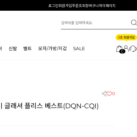
로그인
회원가입
주문조회
장바구니
마이페이지
3초 회원가입
어
신발
벨트
모자/가방/지갑
SALE
0
0
글래셔 플리스 베스트(DQN-CQI)