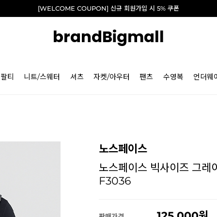
[WELCOME COUPON] 신규 회원가입 시 5% 쿠폰
brandBigmall
긴팔티
니트/스웨터
셔츠
자켓/아우터
팬츠
수영복
언더웨
노스페이스
노스페이스 빅사이즈 그레이 
F3036
125,000
판매가격