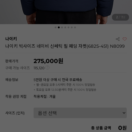
2
/ 7
나이키
나이키 빅사이즈 네이비 신쎄틱 필 패딩 자켓(6825-451) N8099
275,000
판매가격
구매 가능 사이즈
115,120
배송정보
5만원 이상 구매 시 전국 무료배송
+ 월~금요일 오후 5시까지 주문 시 100% 당일발송
+ 토요일 오후 12:30분까지 주문 시 100% 당일발송
착용 권장 계절
적용계절 : 겨울
사이즈 (인치)
0
원
총 상품 금액