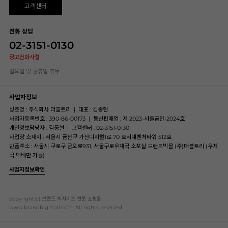
고객센터
전화 상담
02-3151-0130
광고전화사절
일요일 및 공휴일 휴무
사업자정보
상호명 : 주식회사 더블트리
|
대표 : 김종현
사업자등록번호 : 390-86-00173
|
통신판매업 : 제 2023-서울금천-2024호
개인정보담당자 : 김동현
|
고객센터 : 02-3151-0130
사업장 소재지 : 서울시 금천구 가산디지털1로 70 호서대벤처타워 512호
반품주소 : 서울시 구로구 금오로931, 서울구로우체국 소포실 브랜드빅몰 (주)더블트리 (우체
국 택배만 가능)
사업자정보확인
copyright(c) 브랜드 빅사이즈 전문 쇼핑몰
www.brandbigmall.com .All rights reserved.