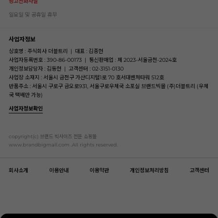
광고전화사절
일요일 및 공휴일 휴무
사업자정보
상호명 : 주식회사 더블트리
|
대표 : 김종현
사업자등록번호 : 390-86-00173
|
통신판매업 : 제 2023-서울금천-2024호
개인정보담당자 : 김동현
|
고객센터 : 02-3151-0130
사업장 소재지 : 서울시 금천구 가산디지털1로 70 호서대벤처타워 512호
반품주소 : 서울시 구로구 금오로931, 서울구로우체국 소포실 브랜드빅몰 (주)더블트리 (우체
국 택배만 가능)
사업자정보확인
copyright(c) 브랜드 빅사이즈 전문 쇼핑몰
www.brandbigmall.com .All rights reserved.
회사소개
이용안내
이용약관
개인정보처리방침
고객센터