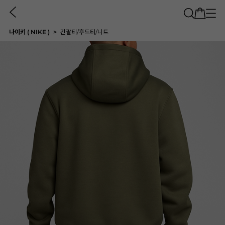
나이키 ( NIKE )
긴팔티/후드티/니트