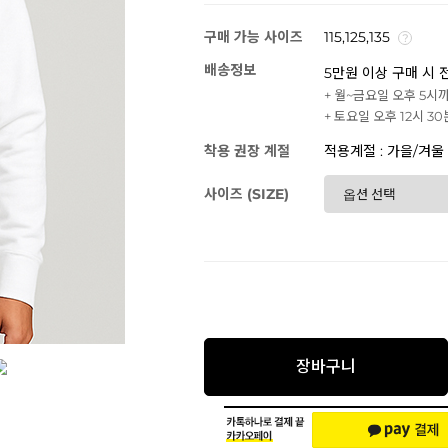
구매 가능 사이즈
115,125,135
배송정보
5만원 이상 구매 시 
+ 월~금요일 오후 5시
+ 토요일 오후 12시 3
착용 권장 계절
적용계절 : 가을/겨울
사이즈 (SIZE)
장바구니