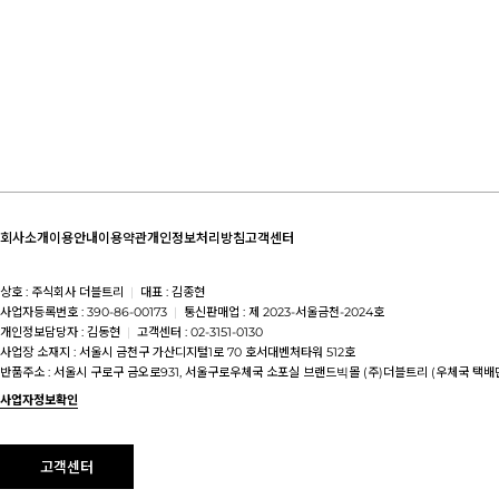
회사소개
이용안내
이용약관
개인정보처리방침
고객센터
상호 : 주식회사 더블트리
|
대표 : 김종현
사업자등록번호 : 390-86-00173
|
통신판매업 : 제 2023-서울금천-2024호
개인정보담당자 : 김동현
|
고객센터 : 02-3151-0130
사업장 소재지 : 서울시 금천구 가산디지털1로 70 호서대벤처타워 512호
반품주소 : 서울시 구로구 금오로931, 서울구로우체국 소포실 브랜드빅몰 (주)더블트리 (우체국 택배
사업자정보확인
고객센터