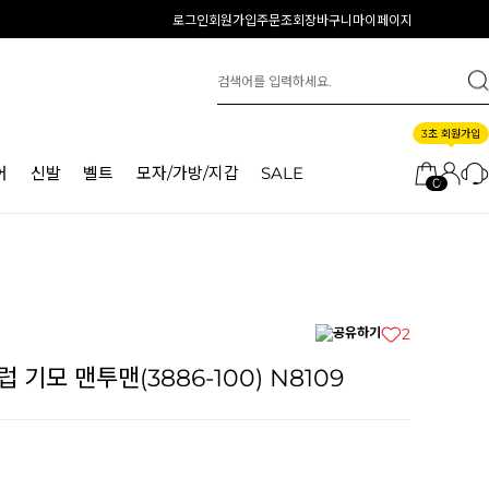
로그인
회원가입
주문조회
장바구니
마이페이지
3초 회원가입
어
신발
벨트
모자/가방/지갑
SALE
0
2
기모 맨투맨(3886-100) N8109