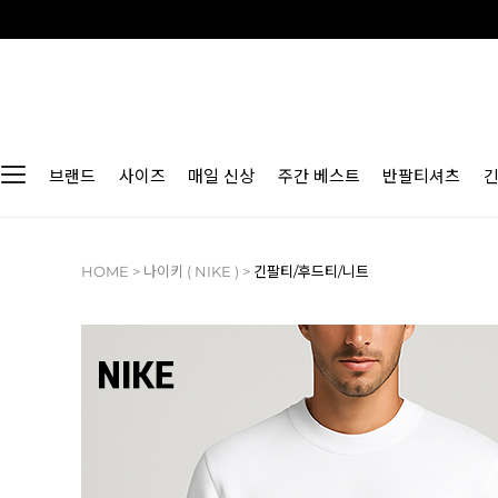
브랜드
사이즈
매일 신상
주간 베스트
반팔티셔츠
HOME
>
나이키 ( NIKE )
>
긴팔티/후드티/니트