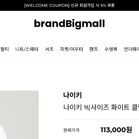
[WELCOME COUPON] 신규 회원가입 시 5% 쿠폰
brandBigmall
긴팔티
니트/스웨터
셔츠
자켓/아우터
팬츠
수영복
언더웨
나이키
나이키 빅사이즈 화이트 클럽 
113,000
판매가격