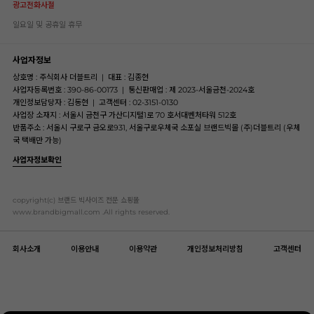
광고전화사절
일요일 및 공휴일 휴무
사업자정보
상호명 : 주식회사 더블트리
|
대표 : 김종현
사업자등록번호 : 390-86-00173
|
통신판매업 : 제 2023-서울금천-2024호
개인정보담당자 : 김동현
|
고객센터 : 02-3151-0130
사업장 소재지 : 서울시 금천구 가산디지털1로 70 호서대벤처타워 512호
반품주소 : 서울시 구로구 금오로931, 서울구로우체국 소포실 브랜드빅몰 (주)더블트리 (우체
국 택배만 가능)
사업자정보확인
copyright(c) 브랜드 빅사이즈 전문 쇼핑몰
www.brandbigmall.com .All rights reserved.
회사소개
이용안내
이용약관
개인정보처리방침
고객센터