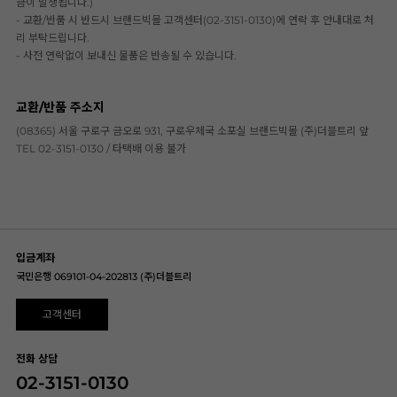
금이 발생됩니다.)
- 교환/반품 시 반드시 브랜드빅몰 고객센터(02-3151-0130)에 연락 후 안내대로 처
리 부탁드립니다.
- 사전 연락없이 보내신 물품은 반송될 수 있습니다.
교환/반품 주소지
(08365) 서울 구로구 금오로 931, 구로우체국 소포실 브랜드빅몰 (주)더블트리 앞
TEL 02-3151-0130 / 타택배 이용 불가
입금계좌
국민은행 069101-04-202813 (주)더블트리
고객센터
전화 상담
02-3151-0130