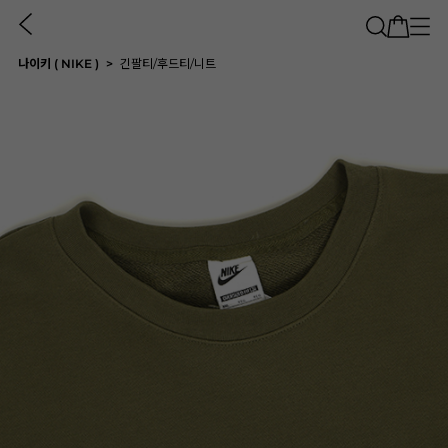
나이키 ( NIKE )
긴팔티/후드티/니트