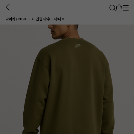
나이키 ( NIKE )
긴팔티/후드티/니트