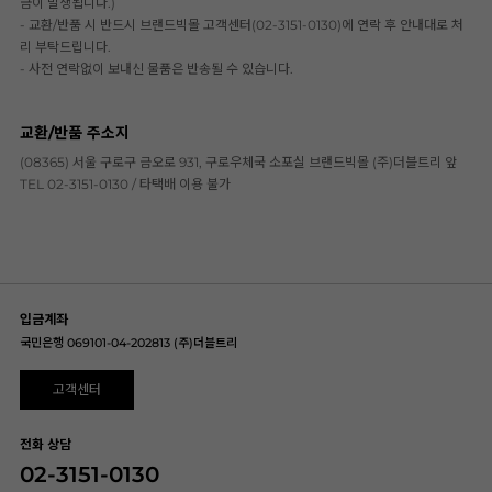
금이 발생됩니다.)
- 교환/반품 시 반드시 브랜드빅몰 고객센터(02-3151-0130)에 연락 후 안내대로 처
리 부탁드립니다.
- 사전 연락없이 보내신 물품은 반송될 수 있습니다.
교환/반품 주소지
(08365) 서울 구로구 금오로 931, 구로우체국 소포실 브랜드빅몰 (주)더블트리 앞
TEL 02-3151-0130 / 타택배 이용 불가
입금계좌
국민은행 069101-04-202813 (주)더블트리
고객센터
전화 상담
02-3151-0130