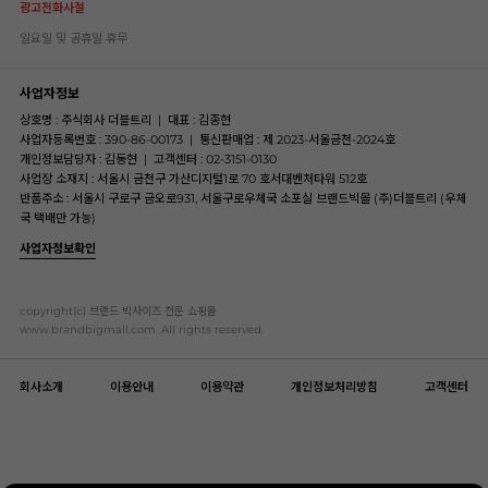
광고전화사절
일요일 및 공휴일 휴무
사업자정보
상호명 : 주식회사 더블트리
|
대표 : 김종현
사업자등록번호 : 390-86-00173
|
통신판매업 : 제 2023-서울금천-2024호
개인정보담당자 : 김동현
|
고객센터 : 02-3151-0130
사업장 소재지 : 서울시 금천구 가산디지털1로 70 호서대벤처타워 512호
반품주소 : 서울시 구로구 금오로931, 서울구로우체국 소포실 브랜드빅몰 (주)더블트리 (우체
국 택배만 가능)
사업자정보확인
copyright(c) 브랜드 빅사이즈 전문 쇼핑몰
www.brandbigmall.com .All rights reserved.
회사소개
이용안내
이용약관
개인정보처리방침
고객센터