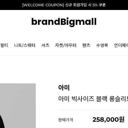
[WELCOME COUPON] 신규 회원가입 시 5% 쿠폰
brandBigmall
긴팔티
니트/스웨터
셔츠
자켓/아우터
팬츠
수영복
언더웨
아미
아미 빅사이즈 블랙 롱슬리브 티
258,000
판매가격