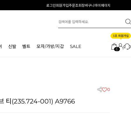
로그인
회원가입
주문조회
장바구니
마이페이지
3초 회원가입
어
신발
벨트
모자/가방/지갑
SALE
0
0
(235.724-001) A9766