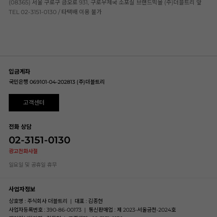
(08365) 서울 구로구 금오로 931, 구로우체국 소포실 브랜드빅몰 (주)더블트리 앞
TEL 02-3151-0130 / 타택배 이용 불가
입금계좌
국민은행 069101-04-202813 (주)더블트리
고객센터
전화 상담
02-3151-0130
광고전화사절
일요일 및 공휴일 휴무
사업자정보
상호명 : 주식회사 더블트리
|
대표 : 김종현
사업자등록번호 : 390-86-00173
|
통신판매업 : 제 2023-서울금천-2024호