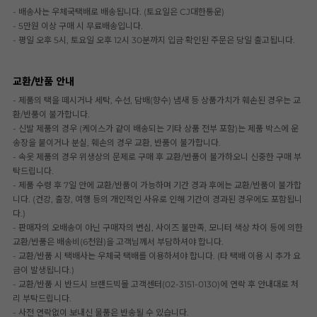
- 배송사는 우체국택배로 배송됩니다. (토요일은 CJ대한통운)
- 5만원 이상 구매 시 무료배송입니다.
- 평일 오후 5시, 토요일 오후 12시 30분까지 입금 확인된 주문은 당일 출고됩니다.
교환/반품 안내
- 제품의 택을 떼시거나 세탁, 수선, 담배(향수) 냄새 등 상품가치가 훼손된 경우는 교
환/반품이 불가합니다.
- 신발 제품의 경우 (케이스가 같이 배송되는 기타 상품 전부 포함)는 제품 박스에 운
송장을 붙이거나 분실, 훼손의 경우 교환, 반품이 불가합니다.
- 속옷 제품의 경우 위생상의 문제로 구매 후 교환/반품이 불가하오니 신중한 구매 부
탁드립니다.
- 제품 수령 후 7일 안에 교환/반품이 가능하며 기간 경과 후에는 교환/반품이 불가합
니다. (건강, 출장, 여행 등의 개인적인 사유로 인해 기간이 경과된 경우에도 포함됩니
다.)
- 판매자의 오배송이 아닌 구매자의 변심, 사이즈 불만족, 모니터 색상 차이 등에 의한
교환/반품은 배송비(6천원)을 고객님께서 부담하셔야 합니다.
- 교환/반품 시 택배사는 우체국 택배를 이용하셔야 합니다. (타 택배 이용 시 추가 요
금이 발생됩니다.)
- 교환/반품 시 반드시 브랜드빅몰 고객센터(02-3151-0130)에 연락 후 안내대로 처
리 부탁드립니다.
- 사전 연락없이 보내신 물품은 반송될 수 있습니다.