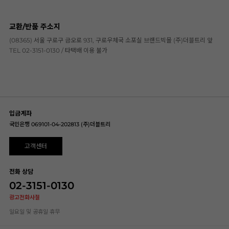
교환/반품 주소지
(08365) 서울 구로구 금오로 931, 구로우체국 소포실 브랜드빅몰 (주)더블트리 앞
TEL 02-3151-0130 / 타택배 이용 불가
입금계좌
국민은행 069101-04-202813 (주)더블트리
고객센터
전화 상담
02-3151-0130
광고전화사절
일요일 및 공휴일 휴무