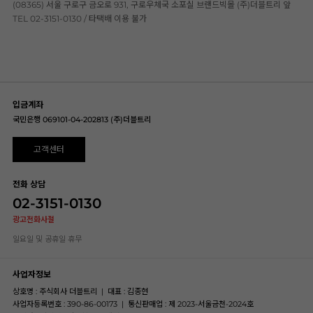
(08365) 서울 구로구 금오로 931, 구로우체국 소포실 브랜드빅몰 (주)더블트리 앞
TEL 02-3151-0130 / 타택배 이용 불가
입금계좌
국민은행 069101-04-202813 (주)더블트리
고객센터
전화 상담
02-3151-0130
광고전화사절
일요일 및 공휴일 휴무
사업자정보
상호명 : 주식회사 더블트리
|
대표 : 김종현
사업자등록번호 : 390-86-00173
|
통신판매업 : 제 2023-서울금천-2024호