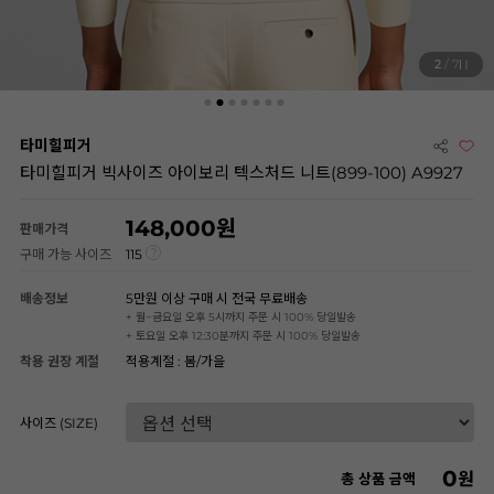
2
/ 7
타미힐피거
타미힐피거 빅사이즈 아이보리 텍스처드 니트(899-100) A9927
148,000
판매가격
구매 가능 사이즈
115
배송정보
5만원 이상 구매 시 전국 무료배송
+ 월~금요일 오후 5시까지 주문 시 100% 당일발송
+ 토요일 오후 12:30분까지 주문 시 100% 당일발송
착용 권장 계절
적용계절 : 봄/가을
사이즈 (SIZE)
0
원
총 상품 금액