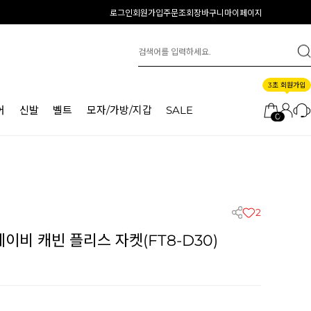
로그인
회원가입
주문조회
장바구니
마이페이지
3초 회원가입
어
신발
벨트
모자/가방/지갑
SALE
0
2
비 캐빈 플리스 자켓(FT8-D30)