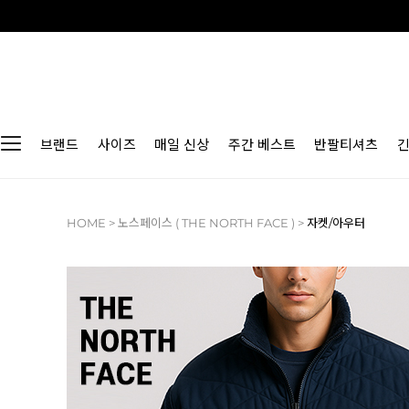
브랜드
사이즈
매일 신상
주간 베스트
반팔티셔츠
HOME
>
노스페이스 ( THE NORTH FACE )
>
자켓/아우터