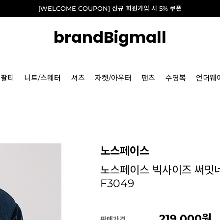
[WELCOME COUPON] 신규 회원가입 시 5% 쿠폰
brandBigmall
긴팔티
니트/스웨터
셔츠
자켓/아우터
팬츠
수영복
언더웨
노스페이스
노스페이스 빅사이즈 써밋네이
F3049
219,000
판매가격