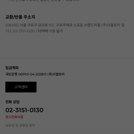
교환/반품 주소지
(08365) 서울 구로구 금오로 931, 구로우체국 소포실 브랜드빅몰 (주)더블트리 앞
TEL 02-3151-0130 / 타택배 이용 불가
입금계좌
국민은행 069101-04-202813 (주)더블트리
고객센터
전화 상담
02-3151-0130
광고전화사절
일요일 및 공휴일 휴무