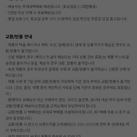
- 배송사는 우체국택배로 배송됩니다. (토요일은 CJ대한통운)
- 5만원 이상 구매 시 무료배송입니다.
- 평일 오후 5시, 토요일 오후 12시 30분까지 입금 확인된 주문은 당일 출고됩니다.
교환/반품 안내
- 제품의 택을 떼시거나 세탁, 수선, 담배(향수) 냄새 등 상품가치가 훼손된 경우는 교
환/반품이 불가합니다.
- 신발 제품의 경우 (케이스가 같이 배송되는 기타 상품 전부 포함)는 제품 박스에 운
송장을 붙이거나 분실, 훼손의 경우 교환, 반품이 불가합니다.
- 속옷 제품의 경우 위생상의 문제로 구매 후 교환/반품이 불가하오니 신중한 구매 부
탁드립니다.
- 제품 수령 후 7일 안에 교환/반품이 가능하며 기간 경과 후에는 교환/반품이 불가합
니다. (건강, 출장, 여행 등의 개인적인 사유로 인해 기간이 경과된 경우에도 포함됩니
다.)
- 판매자의 오배송이 아닌 구매자의 변심, 사이즈 불만족, 모니터 색상 차이 등에 의한
교환/반품은 배송비(6천원)을 고객님께서 부담하셔야 합니다.
- 교환/반품 시 택배사는 우체국 택배를 이용하셔야 합니다. (타 택배 이용 시 추가 요
금이 발생됩니다.)
- 교환/반품 시 반드시 브랜드빅몰 고객센터(02-3151-0130)에 연락 후 안내대로 처
리 부탁드립니다.
- 사전 연락없이 보내신 물품은 반송될 수 있습니다.