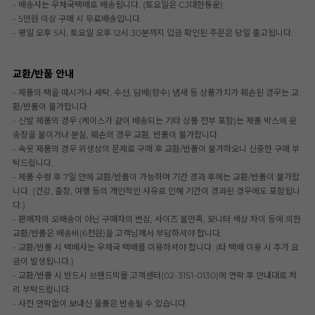
- 배송사는 우체국택배로 배송됩니다. (토요일은 CJ대한통운)
- 5만원 이상 구매 시 무료배송입니다.
- 평일 오후 5시, 토요일 오후 12시 30분까지 입금 확인된 주문은 당일 출고됩니다.
교환/반품 안내
- 제품의 택을 떼시거나 세탁, 수선, 담배(향수) 냄새 등 상품가치가 훼손된 경우는 교
환/반품이 불가합니다.
- 신발 제품의 경우 (케이스가 같이 배송되는 기타 상품 전부 포함)는 제품 박스에 운
송장을 붙이거나 분실, 훼손의 경우 교환, 반품이 불가합니다.
- 속옷 제품의 경우 위생상의 문제로 구매 후 교환/반품이 불가하오니 신중한 구매 부
탁드립니다.
- 제품 수령 후 7일 안에 교환/반품이 가능하며 기간 경과 후에는 교환/반품이 불가합
니다. (건강, 출장, 여행 등의 개인적인 사유로 인해 기간이 경과된 경우에도 포함됩니
다.)
- 판매자의 오배송이 아닌 구매자의 변심, 사이즈 불만족, 모니터 색상 차이 등에 의한
교환/반품은 배송비(6천원)을 고객님께서 부담하셔야 합니다.
- 교환/반품 시 택배사는 우체국 택배를 이용하셔야 합니다. (타 택배 이용 시 추가 요
금이 발생됩니다.)
- 교환/반품 시 반드시 브랜드빅몰 고객센터(02-3151-0130)에 연락 후 안내대로 처
리 부탁드립니다.
- 사전 연락없이 보내신 물품은 반송될 수 있습니다.