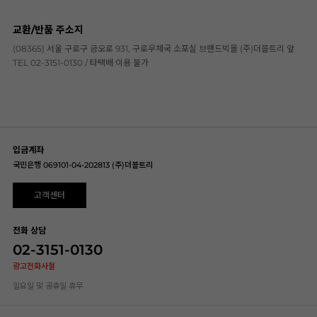
교환/반품 주소지
(08365) 서울 구로구 금오로 931, 구로우체국 소포실 브랜드빅몰 (주)더블트리 앞
TEL 02-3151-0130 / 타택배 이용 불가
입금계좌
국민은행 069101-04-202813 (주)더블트리
고객센터
전화 상담
02-3151-0130
광고전화사절
일요일 및 공휴일 휴무