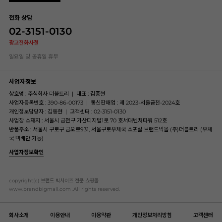
전화 상담
02-3151-0130
광고전화사절
일요일 및 공휴일 휴무
사업자정보
상호명 : 주식회사 더블트리
|
대표 : 김종현
사업자등록번호 : 390-86-00173
|
통신판매업 : 제 2023-서울금천-2024호
개인정보담당자 : 김동현
|
고객센터 : 02-3151-0130
사업장 소재지 : 서울시 금천구 가산디지털1로 70 호서대벤처타워 512호
반품주소 : 서울시 구로구 금오로931, 서울구로우체국 소포실 브랜드빅몰 (주)더블트리 (우체
국 택배만 가능)
사업자정보확인
copyright(c) 브랜드 빅사이즈 전문 쇼핑몰
www.brandbigmall.com .All rights reserved.
회사소개
이용안내
이용약관
개인정보처리방침
고객센터