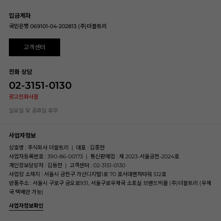
입금계좌
국민은행 069101-04-202813 (주)더블트리
고객센터
전화 상담
02-3151-0130
광고전화사절
일요일 및 공휴일 휴무
사업자정보
상호명 : 주식회사 더블트리
|
대표 : 김종현
사업자등록번호 : 390-86-00173
|
통신판매업 : 제 2023-서울금천-2024호
개인정보담당자 : 김동현
|
고객센터 : 02-3151-0130
사업장 소재지 : 서울시 금천구 가산디지털1로 70 호서대벤처타워 512호
반품주소 : 서울시 구로구 금오로931, 서울구로우체국 소포실 브랜드빅몰 (주)더블트리 (우체
국 택배만 가능)
사업자정보확인