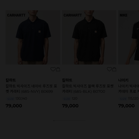
칼하트
칼하트
나이키
칼하트 빅사이즈 네이비 루즈핏 포
칼하트 빅사이즈 블랙 루즈핏 포켓
나이키 빅사이
켓 카라티 (685-NVY) B0699
카라티 (685-BLK) B0700
카데미 프로 카
N8923
130,140
120
115,120
SIZE
SIZE
SIZE
79,000
79,000
79,000