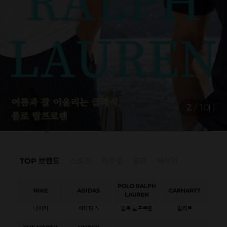
3
/
10
TOP 브랜드
스포츠
캐주얼
골프
럭셔리
POLO RALPH
NIKE
ADIDAS
CARHARTT
LAUREN
나이키
아디다스
폴로 랄프로렌
칼하트