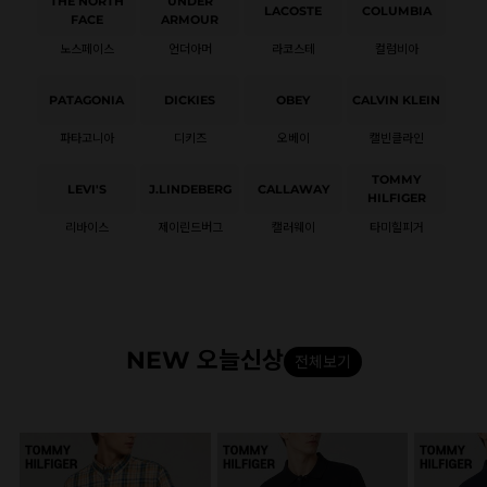
THE NORTH
UNDER
TH
LACOSTE
COLUMBIA
FACE
ARMOUR
노스페이스
언더아머
라코스테
컬럼비아
노
PATAGONIA
DICKIES
OBEY
CALVIN KLEIN
J.L
파타고니아
디키즈
오베이
캘빈클라인
제
TOMMY
LEVI'S
J.LINDEBERG
CALLAWAY
PAT
HILFIGER
리바이스
제이린드버그
캘러웨이
타미힐피거
파
NEW 오늘신상