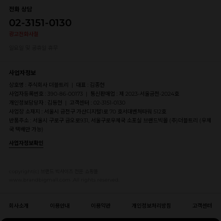
전화 상담
02-3151-0130
광고전화사절
일요일 및 공휴일 휴무
사업자정보
상호명 : 주식회사 더블트리
|
대표 : 김종현
사업자등록번호 : 390-86-00173
|
통신판매업 : 제 2023-서울금천-2024호
개인정보담당자 : 김동현
|
고객센터 : 02-3151-0130
사업장 소재지 : 서울시 금천구 가산디지털1로 70 호서대벤처타워 512호
반품주소 : 서울시 구로구 금오로931, 서울구로우체국 소포실 브랜드빅몰 (주)더블트리 (우체
국 택배만 가능)
사업자정보확인
copyright(c) 브랜드 빅사이즈 전문 쇼핑몰
www.brandbigmall.com .All rights reserved.
회사소개
이용안내
이용약관
개인정보처리방침
고객센터