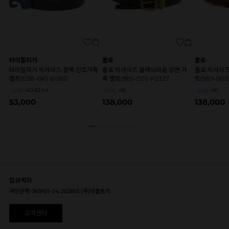
타미힐피거
폴로
폴로
타미힐피거 빅사이즈 블랙 인조가죽
폴로 빅사이즈 블랙브라운 양면 가
폴로 빅사이즈
벨트(038-BK) B0160
죽 벨트(985-001) P2327
트(989-003
40,42,44
46
46
SIZE
SIZE
SIZE
53,000
138,000
138,000
입금계좌
국민은행 069101-04-202813 (주)더블트리
고객센터