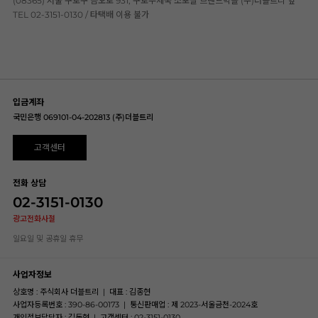
(08365) 서울 구로구 금오로 931, 구로우체국 소포실 브랜드빅몰 (주)더블트리 앞
TEL 02-3151-0130 / 타택배 이용 불가
입금계좌
국민은행 069101-04-202813 (주)더블트리
고객센터
전화 상담
02-3151-0130
광고전화사절
일요일 및 공휴일 휴무
사업자정보
상호명 : 주식회사 더블트리
|
대표 : 김종현
사업자등록번호 : 390-86-00173
|
통신판매업 : 제 2023-서울금천-2024호
개인정보담당자 : 김동현
|
고객센터 : 02-3151-0130