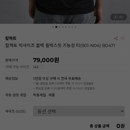
2
/ 8
칼하트
칼하트 빅사이즈 블랙 릴렉스핏 기능성 티(901-N04) B0471
79,000
판매가격
구매 가능 사이즈
145
배송정보
5만원 이상 구매 시 전국 무료배송
+ 월~금요일 오후 5시까지 주문 시 100% 당일발송
+ 토요일 오후 12:30분까지 주문 시 100% 당일발송
착용 권장 계절
적용계절 : 여름
사이즈 (SIZE)
0
원
총 상품 금액