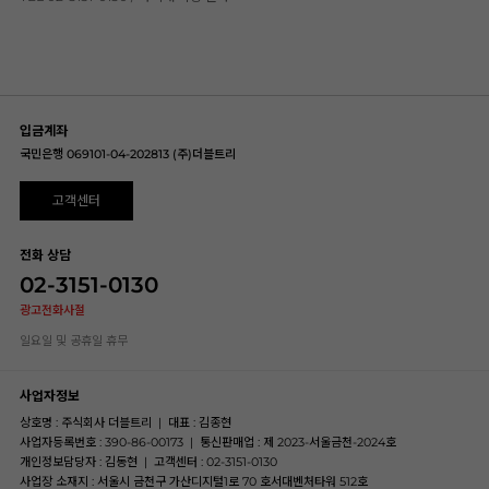
입금계좌
국민은행 069101-04-202813 (주)더블트리
고객센터
전화 상담
02-3151-0130
광고전화사절
일요일 및 공휴일 휴무
사업자정보
상호명 : 주식회사 더블트리
|
대표 : 김종현
사업자등록번호 : 390-86-00173
|
통신판매업 : 제 2023-서울금천-2024호
개인정보담당자 : 김동현
|
고객센터 : 02-3151-0130
사업장 소재지 : 서울시 금천구 가산디지털1로 70 호서대벤처타워 512호