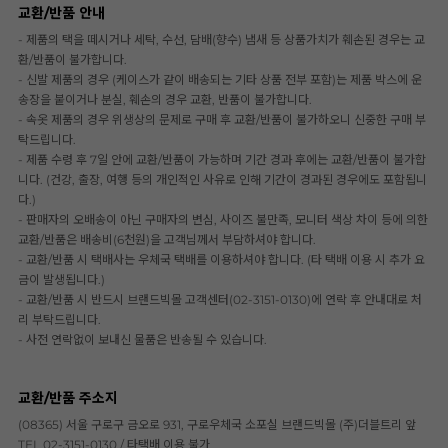
교환/반품 안내
- 제품의 택을 떼시거나 세탁, 수선, 담배(향수) 냄새 등 상품가치가 훼손된 경우는 교
환/반품이 불가합니다.
- 신발 제품의 경우 (케이스가 같이 배송되는 기타 상품 전부 포함)는 제품 박스에 운
송장을 붙이거나 분실, 훼손의 경우 교환, 반품이 불가합니다.
- 속옷 제품의 경우 위생상의 문제로 구매 후 교환/반품이 불가하오니 신중한 구매 부
탁드립니다.
- 제품 수령 후 7일 안에 교환/반품이 가능하며 기간 경과 후에는 교환/반품이 불가합
니다. (건강, 출장, 여행 등의 개인적인 사유로 인해 기간이 경과된 경우에도 포함됩니
다.)
- 판매자의 오배송이 아닌 구매자의 변심, 사이즈 불만족, 모니터 색상 차이 등에 의한
교환/반품은 배송비(6천원)을 고객님께서 부담하셔야 합니다.
- 교환/반품 시 택배사는 우체국 택배를 이용하셔야 합니다. (타 택배 이용 시 추가 요
금이 발생됩니다.)
- 교환/반품 시 반드시 브랜드빅몰 고객센터(02-3151-0130)에 연락 후 안내대로 처
리 부탁드립니다.
- 사전 연락없이 보내신 물품은 반송될 수 있습니다.
교환/반품 주소지
(08365) 서울 구로구 금오로 931, 구로우체국 소포실 브랜드빅몰 (주)더블트리 앞
TEL 02-3151-0130 / 타택배 이용 불가