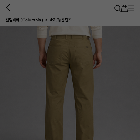
컬럼비아 ( Columbia )
바지/등산팬츠