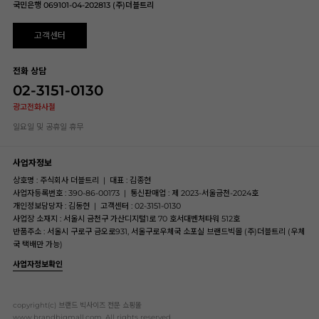
국민은행 069101-04-202813 (주)더블트리
고객센터
전화 상담
02-3151-0130
광고전화사절
일요일 및 공휴일 휴무
사업자정보
상호명 : 주식회사 더블트리
|
대표 : 김종현
사업자등록번호 : 390-86-00173
|
통신판매업 : 제 2023-서울금천-2024호
개인정보담당자 : 김동현
|
고객센터 : 02-3151-0130
사업장 소재지 : 서울시 금천구 가산디지털1로 70 호서대벤처타워 512호
반품주소 : 서울시 구로구 금오로931, 서울구로우체국 소포실 브랜드빅몰 (주)더블트리 (우체
국 택배만 가능)
사업자정보확인
copyright(c) 브랜드 빅사이즈 전문 쇼핑몰
www.brandbigmall.com .All rights reserved.