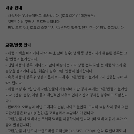
배송 안내
- 배송사는 우체국택배로 배송됩니다. (토요일은 CJ대한통운)
- 5만원 이상 구매 시 무료배송입니다.
- 평일 오후 5시, 토요일 오후 12시 30분까지 입금 확인된 주문은 당일 출고됩니다.
교환/반품 안내
- 제품의 택을 떼시거나 세탁, 수선, 담배(향수) 냄새 등 상품가치가 훼손된 경우는 교
환/반품이 불가합니다.
- 신발 제품의 경우 (케이스가 같이 배송되는 기타 상품 전부 포함)는 제품 박스에 운
송장을 붙이거나 분실, 훼손의 경우 교환, 반품이 불가합니다.
- 속옷 제품의 경우 위생상의 문제로 구매 후 교환/반품이 불가하오니 신중한 구매 부
탁드립니다.
- 제품 수령 후 7일 안에 교환/반품이 가능하며 기간 경과 후에는 교환/반품이 불가합
니다. (건강, 출장, 여행 등의 개인적인 사유로 인해 기간이 경과된 경우에도 포함됩니
다.)
- 판매자의 오배송이 아닌 구매자의 변심, 사이즈 불만족, 모니터 색상 차이 등에 의한
교환/반품은 배송비(6천원)을 고객님께서 부담하셔야 합니다.
- 교환/반품 시 택배사는 우체국 택배를 이용하셔야 합니다. (타 택배 이용 시 추가 요
금이 발생됩니다.)
- 교환/반품 시 반드시 브랜드빅몰 고객센터(02-3151-0130)에 연락 후 안내대로 처