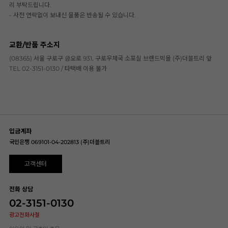
리 부탁드립니다.
- 사전 연락없이 보내신 물품은 반송될 수 있습니다.
교환/반품 주소지
(08365) 서울 구로구 금오로 931, 구로우체국 소포실 브랜드빅몰 (주)더블트리 앞
TEL 02-3151-0130 / 타택배 이용 불가
입금계좌
국민은행 069101-04-202813 (주)더블트리
고객센터
전화 상담
02-3151-0130
광고전화사절