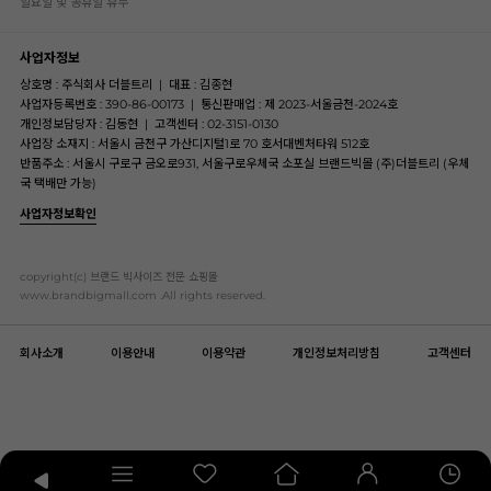
일요일 및 공휴일 휴무
사업자정보
상호명 : 주식회사 더블트리
|
대표 : 김종현
사업자등록번호 : 390-86-00173
|
통신판매업 : 제 2023-서울금천-2024호
개인정보담당자 : 김동현
|
고객센터 : 02-3151-0130
사업장 소재지 : 서울시 금천구 가산디지털1로 70 호서대벤처타워 512호
반품주소 : 서울시 구로구 금오로931, 서울구로우체국 소포실 브랜드빅몰 (주)더블트리 (우체
국 택배만 가능)
사업자정보확인
copyright(c) 브랜드 빅사이즈 전문 쇼핑몰
www.brandbigmall.com .All rights reserved.
회사소개
이용안내
이용약관
개인정보처리방침
고객센터