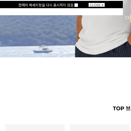
현재의 메세지창을 다시 표시하지 않음
CLOSE X
TOP 