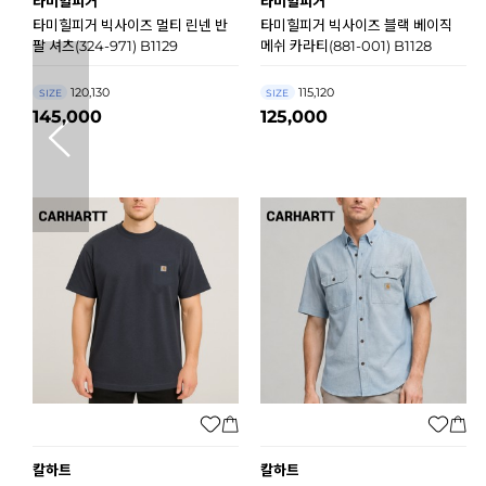
타미힐피거
타미힐피거
타미힐피거 빅사이즈 멀티 린넨 반
타미힐피거 빅사이즈 블랙 베이직
팔 셔츠(324-971) B1129
메쉬 카라티(881-001) B1128
120,130
115,120
SIZE
SIZE
145,000
125,000
칼하트
칼하트