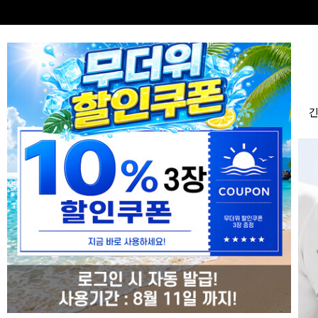
브랜드
사이즈
매일 신상
주간 베스트
반팔티셔츠