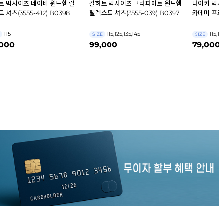
트 빅사이즈 네이비 윈드햄 릴
칼하트 빅사이즈 그라파이트 윈드햄
나이키 빅
 셔츠(3555-412) B0398
릴렉스드 셔츠(3555-039) B0397
카데미 프로
N8923
115
115,125,135,145
115,
SIZE
SIZE
,000
99,000
79,00