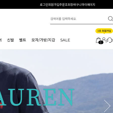
로그인
회원가입
주문조회
장바구니
마이페이지
3초 회원가입
어
신발
벨트
모자/가방/지갑
SALE
0