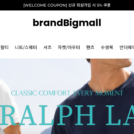
[WELCOME COUPON] 신규 회원가입 시 5% 쿠폰
brandBigmall
긴팔티
니트/스웨터
셔츠
자켓/아우터
팬츠
수영복
언더웨