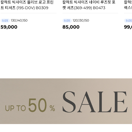
칼하트 빅사이즈 올리브 로고 프린
칼하트 빅사이즈 네이비 루즈핏 포
칼하
트 티셔츠 (195-D0V) B0309
켓 셔츠(369-499) B0473
렉스드
130,140,150
120,130,150
SIZE
SIZE
SIZE
59,000
85,000
99